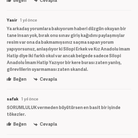
Beğen
Cevapla
Yasir
1 yıl önce
Ya arkadaş yorumlara bakıyorum haberi düzgün okuyan bir
tane insan yok, bırak onu sınav giriş kağıdını paylaşmışlar
resim var ona da bakmamışsınız saçma sapan yorum
yapıyorsunuz, anlaşılıyor ki Silopi Erkek ve Kız Anadolu imam
Hatip diye iki farklı okul var ancak belgede sadece Silopi
Anadolu İmam Hatip Yazıyor bir kere burası zaten yanlış,
görevlilerin uyarmaması zaten skandal.
Beğen
Cevapla
safak
1 yıl önce
SORUMLULUK vermeden büyütürsen en basit bir işinde
tökezler.
Beğen
Cevapla