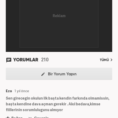
210
YORUMLAR
TÜMÜ
Bir Yorum Yapın
Ezo
1 yıl önce
Sen girecegin okulun ilk başta kendin farkında olmamissin,
başta kendine dava açman gerekir . Akıl bedava,kimse
fiillerinin sorumlulugunu almıyor