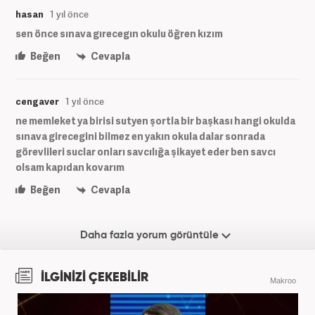
hasan
1 yıl önce
sen önce sınava gırecegın okulu öğren kızım
Beğen
Cevapla
cengaver
1 yıl önce
ne memleket ya birisi sutyen şortla bir başkası hangi okulda
sınava girecegini bilmez en yakın okula dalar sonrada
görevlileri suclar onları savcılığa şikayet eder ben savcı
olsam kapıdan kovarım
Beğen
Cevapla
Daha fazla yorum görüntüle
İLGİNİZİ ÇEKEBİLİR
Makroo