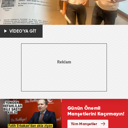
VİDEO'YA GİT