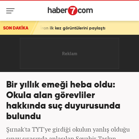
 ilk kez görüntülerini paylaştı
SON DAKİKA
Bir yıllık emeği heba oldu:
Okula alan görevliler
hakkında suç duyurusunda
bulundu
Şırnak'ta TYT'ye girdiği okulun yanlış olduğu
sınav sırasında anlaşılan Sevahir Taşkın,