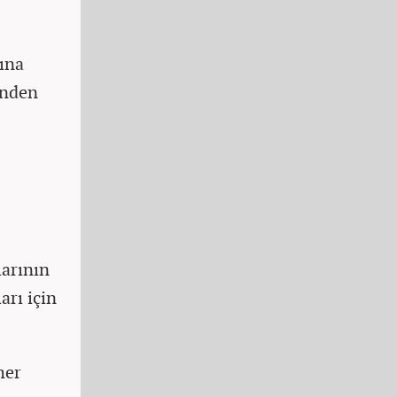
ına
inden
larının
arı için
her