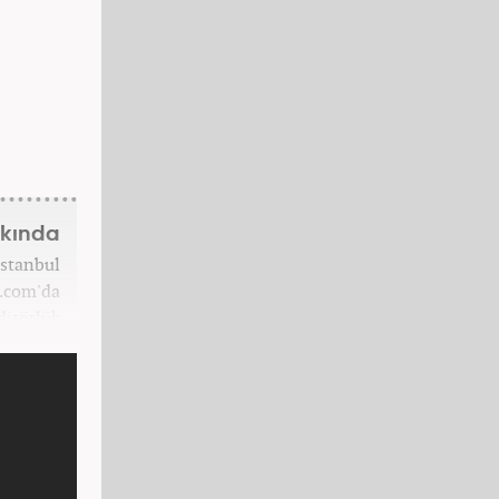
kkında
İstanbul
7.com'da
ditörlük
7.com'da
ektedir.