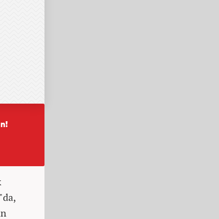
k
"da,
in