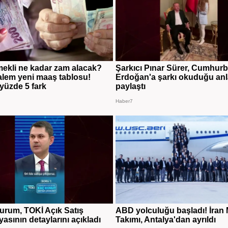
ekli ne kadar zam alacak?
Şarkıcı Pınar Sürer, Cumhur
lem yeni maaş tablosu!
Erdoğan'a şarkı okuduğu anl
üzde 5 fark
paylaştı
Haber7
rum, TOKİ Açık Satış
ABD yolculuğu başladı! İran M
sının detaylarını açıkladı
Takımı, Antalya'dan ayrıldı