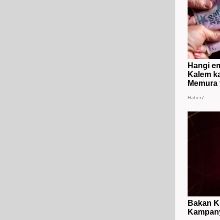
Hangi em
Kalem ka
Memura y
Haber7
Bakan Ku
Kampanya