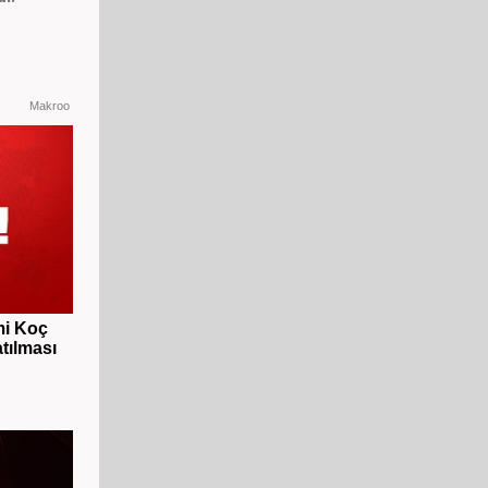
Makroo
mi Koç
tılması