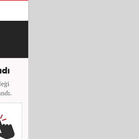
adı
leği
andı.