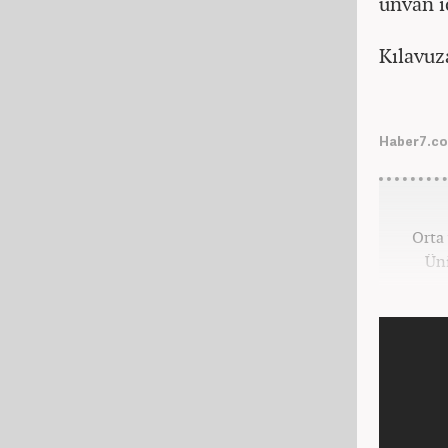
ünvan i
Kılavuz
Haber7.com
Orta 
Üni
kar