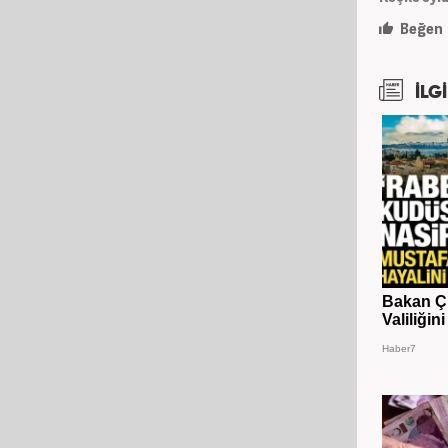
Beğen
İLGİ
Bakan Çi
Valiliğin
Haber7