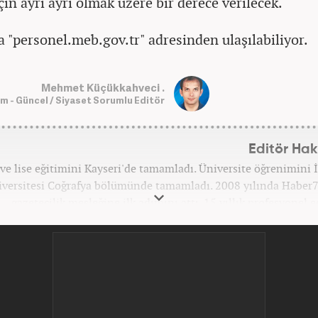
çin ayrı ayrı olmak üzere bir derece verilecek.
a "personel.meb.gov.tr" adresinden ulaşılabiliyor.
Mehmet Küçükkahveci .
 - Güncel / Siyaset Sorumlu Editör
Editör Ha
ve lise eğitimini Kayseri'de tamamladı. Üniversite öğrenimini 
versitesi Coğrafya bölümünde tamamladı. 2008 yılında Haber
gazetecilik mesleğine ilk adımını attı. 15 yıllık profesyonel e
iyerinde tüm kategorilerde görev yaptı. Meslek hayatına Haber
'Güncel/Siyaset Sorumlu Editörü' olarak devam etm