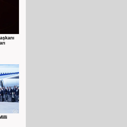
başkanı
arı
illi