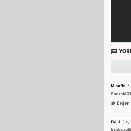
YOR
Misafir
3
Sonraki 31
Beğen
Eylül
3 ay
Keşke eylü