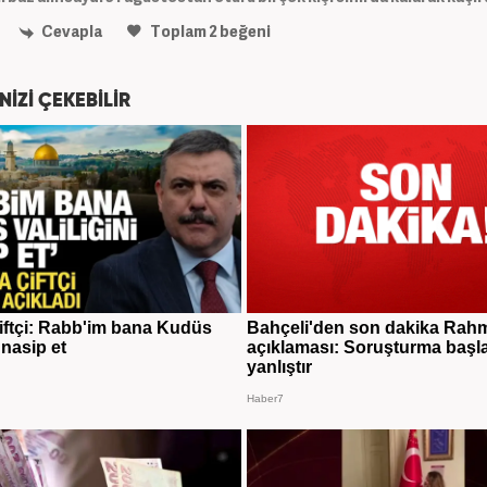
Cevapla
Toplam
2
beğeni
NİZİ ÇEKEBİLİR
ftçi: Rabb'im bana Kudüs
Bahçeli'den son dakika Rah
i nasip et
açıklaması: Soruşturma başla
yanlıştır
Haber7