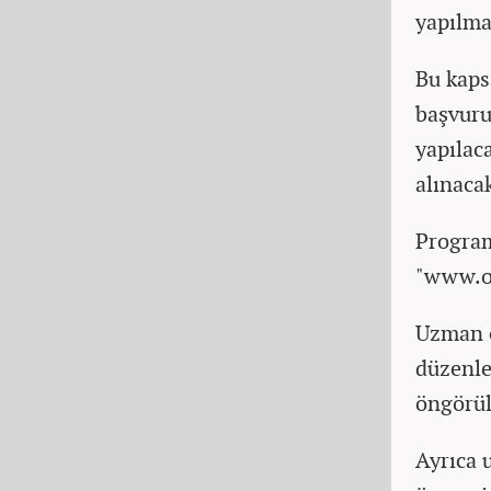
yapılmas
Bu kaps
başvuru
yapılac
alınaca
Program
"www.ob
Uzman ö
düzenle
öngörül
Ayrıca 