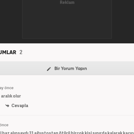
2
UMLAR
Bir Yorum Yapın
 ay önce
 aralık olur
Cevapla
 önce
l baz alınsaydı 31 ağustostan ötürü birçok kişi sınırda kalarak kaçır