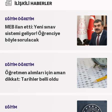
İLİŞKİLİ HABERLER
itibaren Haber7’de ‘gündem editörü’ olarak
kariyerini sürdürmekte.
EĞİTİM ÖĞRETİM
MEB ilan etti: Yeni sınav
sistemi geliyor! Öğrenciye
böyle sorulacak
EĞİTİM ÖĞRETİM
Öğretmen alımları için aman
dikkat: Tarihler belli oldu
EĞİTİM