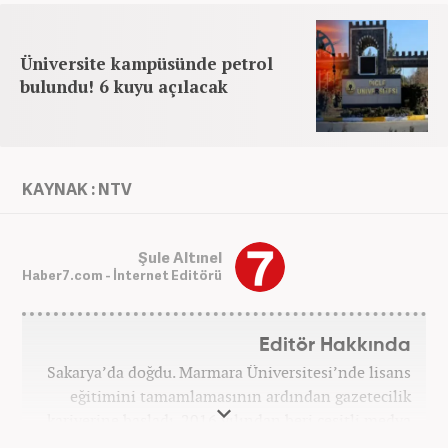
Üniversite kampüsünde petrol
bulundu! 6 kuyu açılacak
KAYNAK : NTV
Şule Altınel
Haber7.com - İnternet Editörü
Editör Hakkında
Sakarya’da doğdu. Marmara Üniversitesi’nde lisans
eğitimini tamamlamasının ardından gazetecilik
kariyerine başladı. 2016 yılından beri çeşitli medya
kuruluşlarında çalıştı. 2025 Haziran ayından