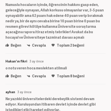
Namuslu hocaların içinde, öğrencinin hakkını gasp eden,
geleceğiyle oynayan, Allah korkusu olmayanlar var, 3-5 puan
oynayabilir ama 62 puanı hak edene 40 puan verip bırakmak
nedir ya, bir de aynı cevaba birine 10 puan birine 0 puan bu
resmen görevi kötüye kullanma Üniversite soruşturma
açacağına rapora itiraz etmiş tebrikler! Avukat da bu
hocaya! ve Üniversiteye tazminat davası açmalı
Beğen
Cevapla
Toplam
2
beğeni
Hakan'ın fikri
3 ay önce
o notu veren hoca meslekten atilmali
Beğen
Cevapla
Toplam
8
beğeni
ayhan
3 ay önce
Ne yazıkki üniversitelerdeki derebeylik sistemi devam
ediyor. Kuruluşundan itibaren devlet içinde devlet gibi
istedikleri gibi hareket ediyorlar.