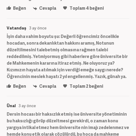
Beğen
Cevapla
Toplam
4
beğeni
Vatandaş
3 ay önce
İşin daha vahim boyutu şu: Değerli öğrencimiz öncelikle
hocadan, sonra dekanlıktan hakkını aramış, Notunun
düzeltilmesini talebetmiş olmasına rağmen talebi
reddedilmiş. Yetmiyormuş gibi haberlere göre üniversite bir
de Mahkemenin kararına itiraz etmiş. Ne oluyoruz ya?
Kızımızın hayata atılmak için verdiği emeğe saygı nerede?
Öğrencinin meslek hayatı 2 yıl engellenmiş. Yazık, günah ya.
Beğen
Cevapla
Toplam
2
beğeni
Ünal
3 ay önce
Dersin hocası bir haksızlık etmiş ise üniversite yönetiminin
bu haksızlığı görüp düzeltmesi gerekirdi, o zaman konu
yargıya intikal etmez hem üniversite nin imajı zedelenmez ve
hemde konu etik olarak çözülürdü, bu hoca da mahkeme