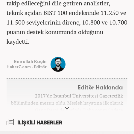
takip edileceğini dile getiren analistler,
teknik açıdan BIST 100 endeksinde 11.250 ve
11.500 seviyelerinin direnç, 10.800 ve 10.700
puanın destek konumunda olduğunu
kaydetti.
Emrullah Koçin
Haber7.com - Editör
Editör Hakkında
2017'de İstanbul Üniversitesi Gazetecilik
bölümünden mezun oldu. Meslek hayatına ilk olarak
Genç Dergi'de başladı. Daha sonra Sadece
haber.com'da internet haberciliğine başladı. 2019
İLİŞKİLİ HABERLER
yılında Haber7.com ailesine dahil olan Koçin,
''Ekonomi ve Otomobil Editörü'' olarak meslek