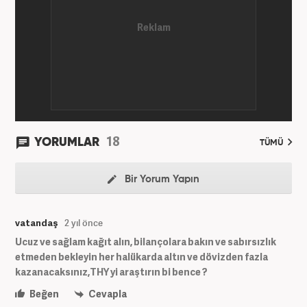
18
YORUMLAR
TÜMÜ
Bir Yorum Yapın
vatandaş
2 yıl önce
Ucuz ve sağlam kağıt alın, bilançolara bakın ve sabırsızlık
etmeden bekleyin her halükarda altın ve dövizden fazla
kazanacaksınız,THY yi araştırın bi bence ?
Beğen
Cevapla