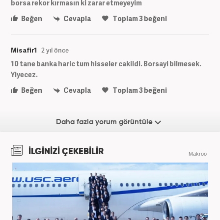
borsa rekor kırmasın ki zarar etmeyeyim
Beğen
Cevapla
Toplam
3
beğeni
Misafir1
2 yıl önce
10 tane banka haric tum hisseler cakildi. Borsayi bilmesek.
Yiyecez.
Beğen
Cevapla
Toplam
3
beğeni
Daha fazla yorum görüntüle
İLGİNİZİ ÇEKEBİLİR
Makroo