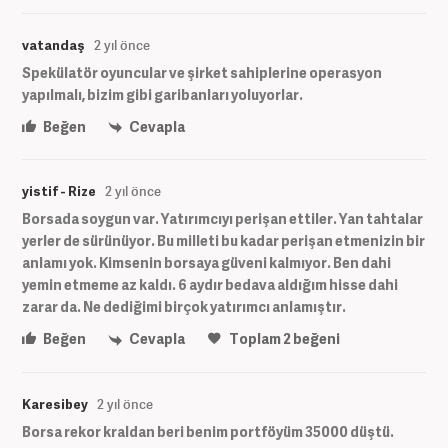
vatandaş
2 yıl önce
Spekülatör oyuncular ve şirket sahiplerine operasyon
yapılmalı, bizim gibi garibanları yoluyorlar.
Beğen
Cevapla
yistif - Rize
2 yıl önce
Borsada soygun var. Yatırımcıyı perişan ettiler. Yan tahtalar
yerler de sürünüyor. Bu milleti bu kadar perişan etmenizin bir
anlamı yok. Kimsenin borsaya güveni kalmıyor. Ben dahi
yemin etmeme az kaldı. 6 aydır bedava aldığım hisse dahi
zarar da. Ne dediğimi birçok yatırımcı anlamıştır.
Beğen
Cevapla
Toplam
2
beğeni
Karesibey
2 yıl önce
Borsa rekor kraldan beri benim portföyüm 35000 düştü.