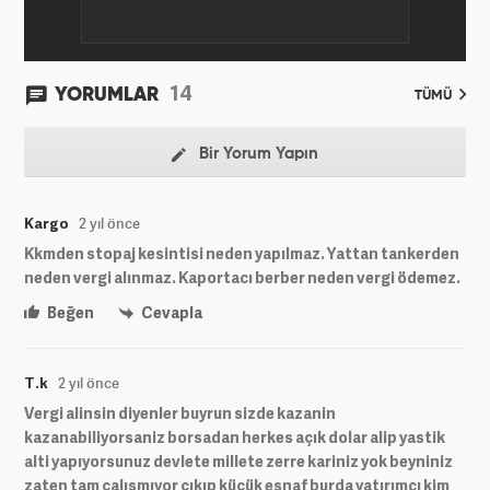
14
YORUMLAR
TÜMÜ
Bir Yorum Yapın
Kargo
2 yıl önce
Kkmden stopaj kesintisi neden yapılmaz. Yattan tankerden
neden vergi alınmaz. Kaportacı berber neden vergi ödemez.
Beğen
Cevapla
T.k
2 yıl önce
Vergi alinsin diyenler buyrun sizde kazanin
kazanabiliyorsaniz borsadan herkes açık dolar alip yastik
alti yapıyorsunuz devlete millete zerre kariniz yok beyniniz
zaten tam çalışmıyor çıkıp küçük esnaf burda yatırımcı kim