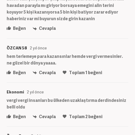
havadan parayla mı giriyor borsaya emegini alin terini
koyuyor 5 kişi kazanıyorsa 5 bin kişi batiyor zarar ediyor
haberiniz var mi buyurun sizde girin kazanin
Beğen
Cevapla
ÖZCAN 58
2 yıl önce
hem terlemeye para kazansınlar hemde vergi vermesinler.
ne güzel bir dünya yaaaa.
Beğen
Cevapla
Toplam
1
beğeni
Ekonomi
2 yıl önce
vergi vergi insanları bu ülkeden uzaklaştırma derdindesiniz
belli oldu
Beğen
Cevapla
Toplam
2
beğeni