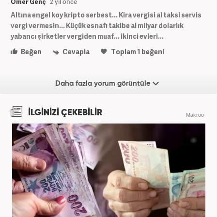
Ömer Genç
2 yıl önce
Altına engel koy kripto serbest... Kira vergisi al taksi servis
vergi vermesin... Küçük esnafı takibe al milyar dolarlık
yabancı şirketler vergiden muaf... ikinci evleri...
Beğen
Cevapla
Toplam
1
beğeni
Daha fazla yorum görüntüle
İLGİNİZİ ÇEKEBİLİR
Makroo