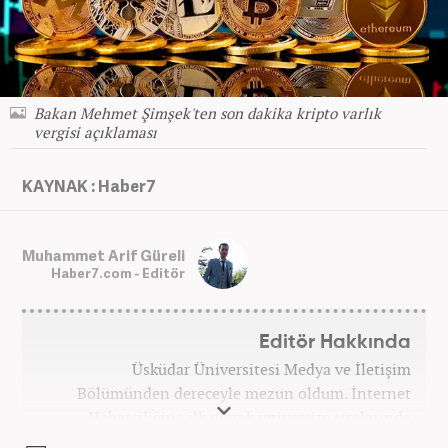
Bakan Mehmet Şimşek'ten son dakika kripto varlık
vergisi açıklaması
KAYNAK : Haber7
Muhammet Arif Güreli
Haber7.com - Editör
Editör Hakkında
Üsküdar Üniversitesi Medya ve İletişim
Bölümünden dereceyle mezun oldum. İnternet
Haberciliğine ilk olarak üniversite sıralarında
kurduğum internet haber sitesiyle başladım.