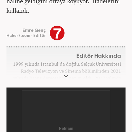
haline geldiğini ortaya koyuyor." ifadelerini
kullandı.
Emre Genç
Haber7.com - Editör
Editör Hakkında
1999 yılında İstanbul’da doğdu. Selçuk Üniversitesi
Radyo Televizyon ve Sinema bölümünden 2021
yılında lisans derecesiyle mezun oldu. 2017 yılında
Üniversite Televizyonu’nda başladığı kariyerinde 3
yıl boyunca spor spikerliği ve muhabirliği
görevlerinde bulundu. Daha sonra 2020 yılında özel
bir haber kanalında haber ve spor editörlüğü yaptı.
Ardından Turkuvaz Medya Grubu’nda editörlük
görevinde bulundu. 2024 Mayıs ayından itibaren
Kanal 7 Medya Grubu’na bağlı Haber7.com’da editör