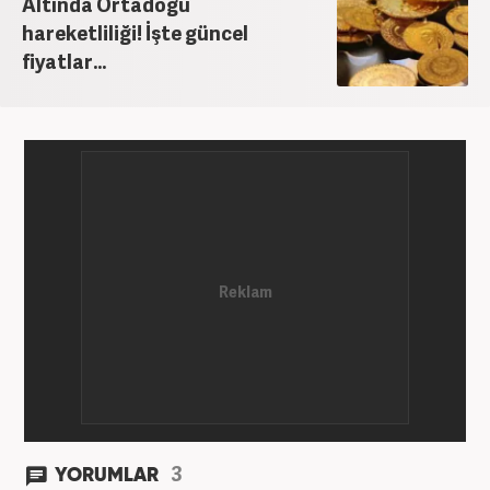
Altında Ortadoğu
hareketliliği! İşte güncel
fiyatlar...
3
YORUMLAR