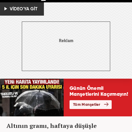
VİDEO'YA GİT
Altının gramı, haftaya düşüşle