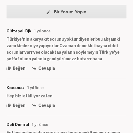
Bir Yorum Yapın
Gültepeli Bjk
1 yıl önce
Türkiye'nin akaryakıt sorunu yoktur diyenler buu akşamki
zamı kimler niye yapıyorlar Ozaman demekkii bayaa ciddi
sorunlar varr vee olacaktaa yalann söylemeyin Türkiye'ye
şeffaf olunn yalanla gemi yürümezz batarrr haaa
Beğen
Cevapla
Kocamaz
1 yıl önce
Hep bizi etkiliyor zaten
Beğen
Cevapla
Deli Dumrul
1 yıl önce
Enflasyon bu aydan sonra uçar.bu ay emekli memur zammı