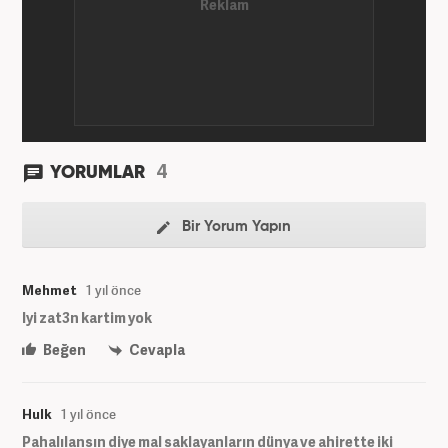
4
YORUMLAR
Bir Yorum Yapın
Mehmet
1 yıl önce
Iyi zat3n kartim yok
Beğen
Cevapla
Hulk
1 yıl önce
Pahalılansın diye mal saklayanların dünya ve ahirette iki