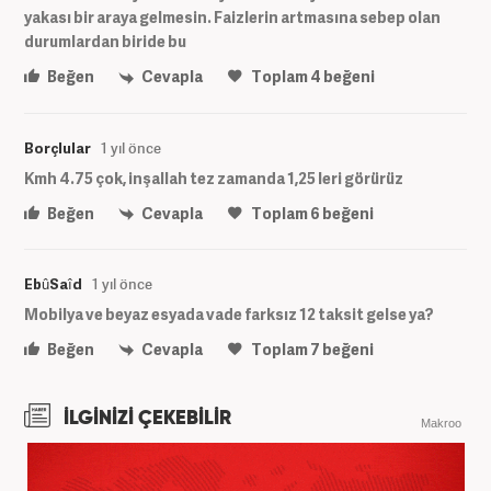
yakası bir araya gelmesin. Faizlerin artmasına sebep olan
durumlardan biride bu
Beğen
Cevapla
Toplam
4
beğeni
Borçlular
1 yıl önce
Kmh 4.75 çok, inşallah tez zamanda 1,25 leri görürüz
Beğen
Cevapla
Toplam
6
beğeni
EbûSaîd
1 yıl önce
Mobilya ve beyaz esyada vade farksız 12 taksit gelse ya?
Beğen
Cevapla
Toplam
7
beğeni
İLGİNİZİ ÇEKEBİLİR
Makroo