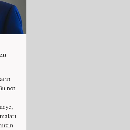
den
ların
Bu not
rmeye,
amaları
ımızın