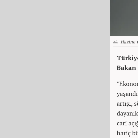
Hazine 
Türkiy
Bakan 
"Ekonomi
yaşandı
artışı,
dayanık
cari aç
hariç b