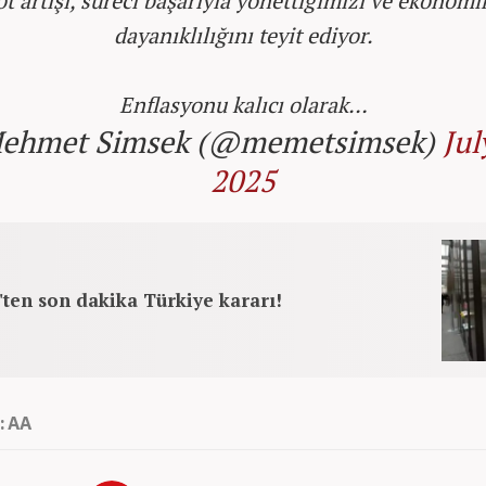
t artışı, süreci başarıyla yönettiğimizi ve ekonom
dayanıklılığını teyit ediyor.
Enflasyonu kalıcı olarak…
ehmet Simsek (@memetsimsek)
Jul
2025
ten son dakika Türkiye kararı!
: AA