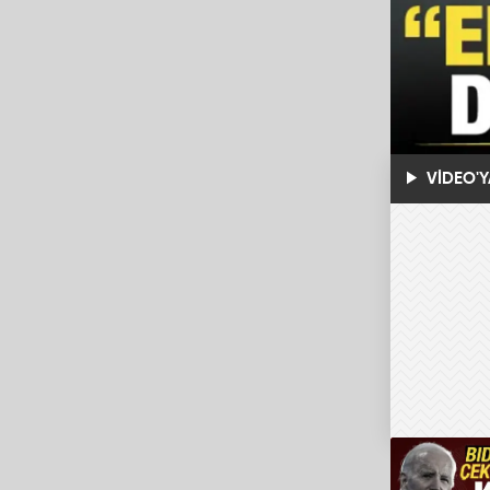
VİDEO'Y