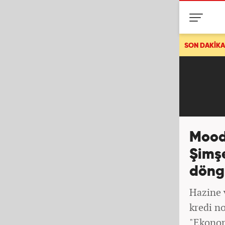
Husiler'den Suudi Arabistan'a İHA saldırı
SON DAKİKA
Moody
Şimşe
döng
Hazine 
kredi n
"Ekonom