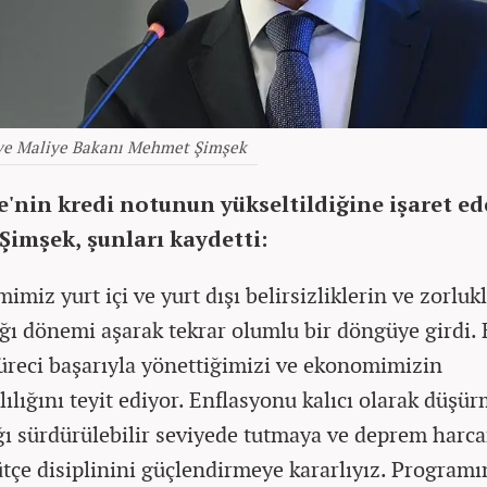
ve Maliye Bakanı Mehmet Şimşek
e'nin kredi notunun yükseltildiğine işaret e
Şimşek, şunları kaydetti:
miz yurt içi ve yurt dışı belirsizliklerin ve zorluk
ğı dönemi aşarak tekrar olumlu bir döngüye girdi. 
 süreci başarıyla yönettiğimizi ve ekonomimizin
lılığını teyit ediyor. Enflasyonu kalıcı olarak düşü
ığı sürdürülebilir seviyede tutmaya ve deprem harc
ütçe disiplinini güçlendirmeye kararlıyız. Program