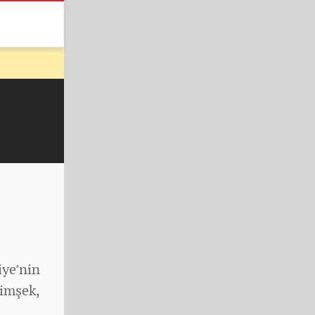
iye’nin
Şimşek,