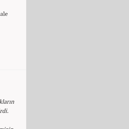
ale
kların
rdi.