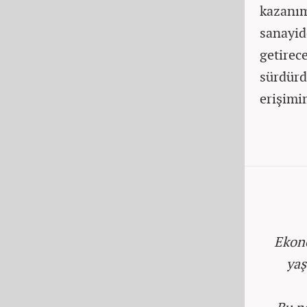
kazanım
sanayid
getirec
sürdürd
erişimim
Ekono
yaş