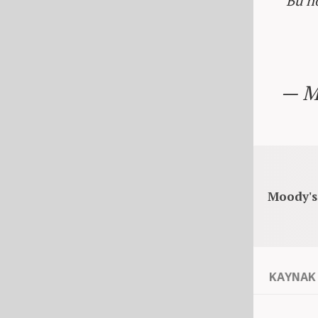
Bu no
— M
Moody's'
KAYNAK 