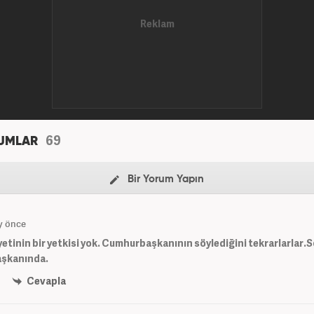
69
UMLAR
Bir Yorum Yapın
y önce
tinin bir yetkisi yok. Cumhurbaşkanının söylediğini tekrarlarlar.
şkanında.
Cevapla