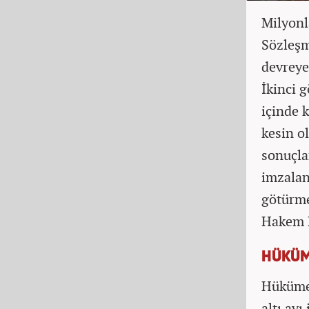
Milyonl
Sözleş
devreye
İkinci 
içinde 
kesin o
sonuçla
imzalan
götürme
Hakem 
HÜKÜM
Hükümet 
altı ayı