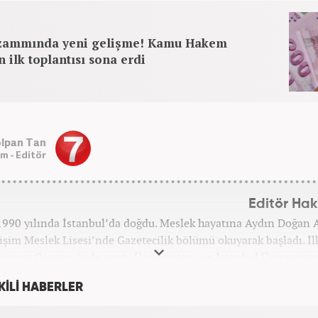
ammında yeni gelişme! Kamu Hakem
n ilk toplantısı sona erdi
lpan Tan
m - Editör
Editör Ha
1990 yılında İstanbul’da doğdu. Meslek hayatına Aydın Doğan
tişim Meslek Lisesi’nde Gazetecilik bölümü okuyarak başladı. İlk
rriyet Gazetesi’nde yaptı. Üniversiteyi ise İstanbul Üniversite
Televizyon Yayımcılığı bölümünde tamamladı. 2009 yılında 
KİLİ HABERLER
si’nde internet haberciliğine başladı. 15 senelik kariyerinde ço
gazete, haber portalı ve televizyon bulunmaktadır. Meslek 