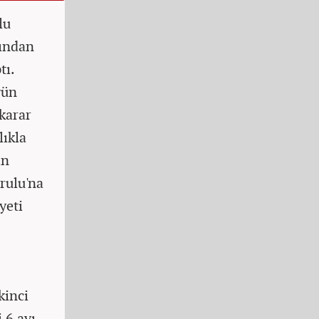
lu
ından
tı.
gün
 karar
lıkla
in
rulu'na
yeti
kinci
i 6 ayı