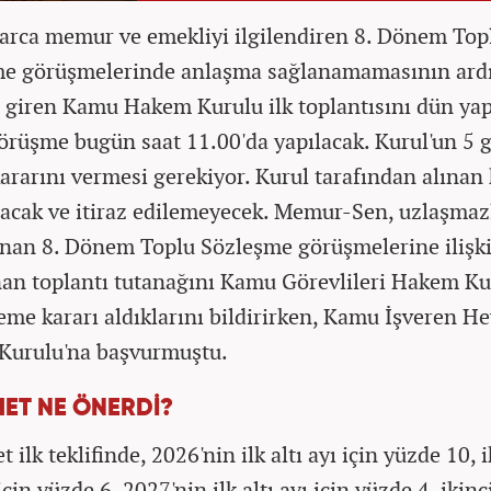
arca memur ve emekliyi ilgilendiren 8. Dönem Top
me görüşmelerinde anlaşma sağlanamamasının ard
 giren Kamu Hakem Kurulu ilk toplantısını dün yap
görüşme bugün saat 11.00'da yapılacak. Kurul'un 5 
kararını vermesi gerekiyor. Kurul tarafından alınan
lacak ve itiraz edilemeyecek. Memur-Sen, uzlaşmaz
nan 8. Dönem Toplu Sözleşme görüşmelerine ilişk
an toplantı tutanağını Kamu Görevlileri Hakem Ku
me kararı aldıklarını bildirirken, Kamu İşveren He
Kurulu'na başvurmuştu.
ET NE ÖNERDİ?
ilk teklifinde, 2026'nin ilk altı ayı için yüzde 10, i
 için yüzde 6, 2027'nin ilk altı ayı için yüzde 4, ikinc