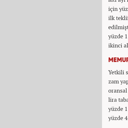
için yüz
ilk tekl
edilmişt
yüzde 11
ikinci a
MEMUR
Yetkili
zam yap
oransal 
lira tab
yüzde 1
yüzde 4