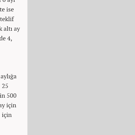
te ise
teklif
k altı ay
de 4,
 aylığa
e 25
bin 500
ay için
 için