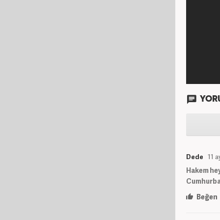
YOR
Dede
11 a
Hakem heye
Cumhurba
Beğen