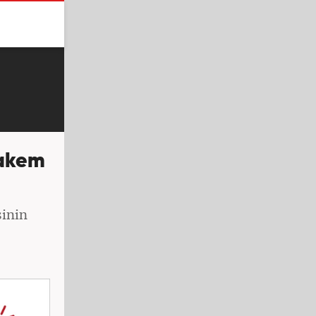
hakem
inin