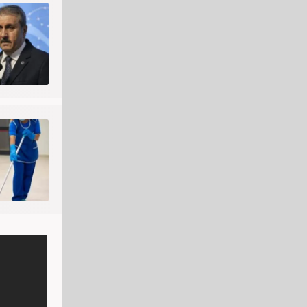
 2 çocuk
nesidir.