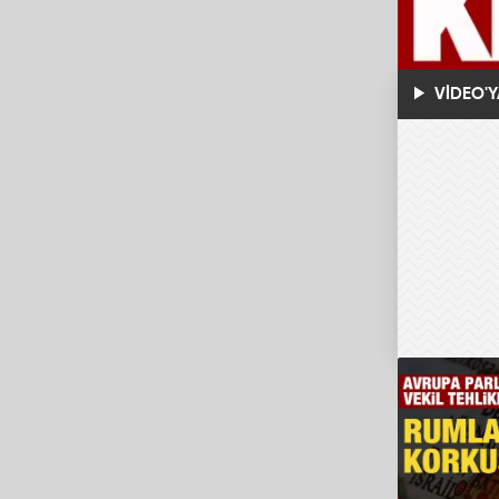
VİDEO'Y