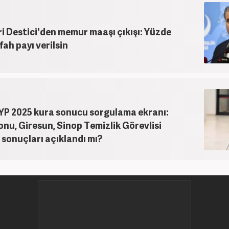
r7.com’da “Gündem Editörü” olarak devam etmektedir. Evli ve
an
ri Destici'den memur maaşı çıkışı: Yüzde
fah payı verilsin
YP 2025 kura sonucu sorgulama ekranı:
u, Giresun, Sinop Temizlik Görevlisi
sonuçları açıklandı mı?