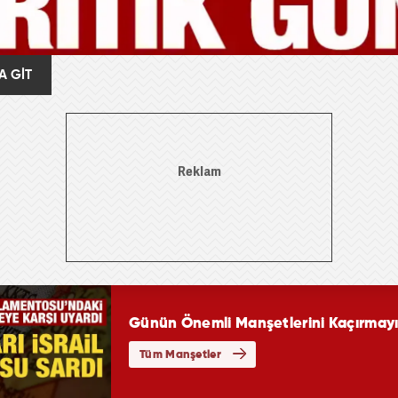
A GİT