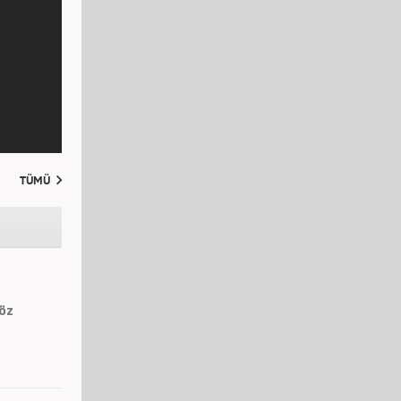
TÜMÜ
Söz