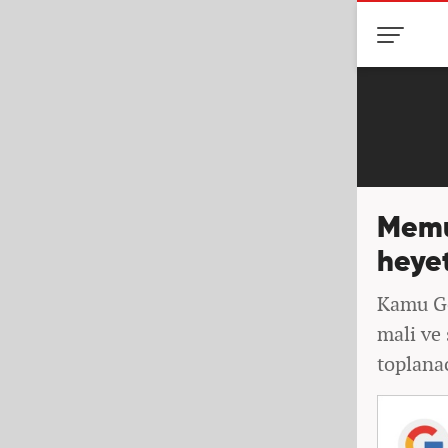
Memu
heye
Kamu Gö
mali ve 
toplana