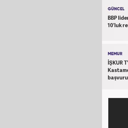
Habe
GÜNCEL
BBP lide
10’luk re
MEMUR
İŞKUR T
Kastamon
başvuru 