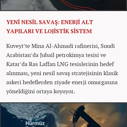
YENİ NESİL SAVAŞ: ENERJİ ALT
YAPILARI VE LOJİSTİK SİSTEM
Kuveyt’te Mina Al-Ahmadi rafinerisi, Suudi
Arabistan’da Jubail petrokimya tesisi ve
Katar’da Ras Laffan LNG tesislerinin hedef
alınması, yeni nesil savaş stratejisinin klasik
askeri hedeflerden ziyade enerji omurgasına
yöneldiğini ortaya koyuyor.