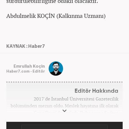
sürdürülebilirliğine odaklı olacaktır.
Abdulmelik KOÇİN (Kalkınma Uzmanı)
KAYNAK : Haber7
Emrullah Koçin
Haber7.com - Editör
Editör Hakkında
2017'de İstanbul Üniversitesi Gazetecilik
bölümünden mezun oldu. Meslek hayatına ilk olarak
Genç Dergi'de başladı. Daha sonra Sadece
haber.com'da internet haberciliğine başladı. 2019
yılında Haber7.com ailesine dahil olan Koçin,