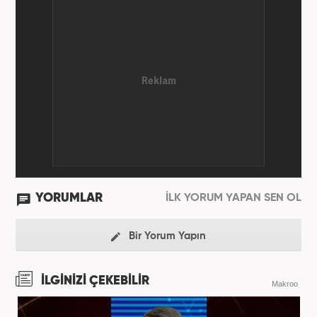
''Ekonomi ve Otomobil Editörü'' olarak meslek
hayatına devam etmektedir.
YORUMLAR
İLK YORUM YAPAN SEN OL
Bir Yorum Yapın
İLGİNİZİ ÇEKEBİLİR
Makroo