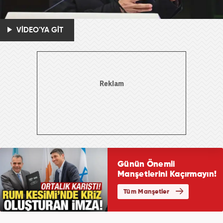
VİDEO'YA GİT