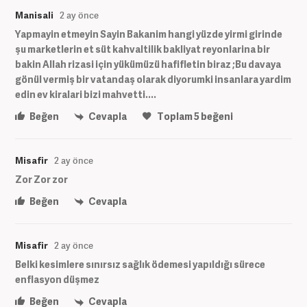
Manisali
2 ay önce
Yapmayin etmeyin Sayin Bakanim hangi yüzde yirmi girinde
şu marketlerin et süt kahvaltilik bakliyat reyonlarina bir
bakin Allah rizasi için yükümüzü hafifletin biraz ;Bu davaya
gönül vermiş bir vatandaş olarak diyorumki insanlara yardim
edin ev kiralari bizi mahvetti....
Beğen
Cevapla
Toplam
5
beğeni
Misafir
2 ay önce
Zor Zor zor
Beğen
Cevapla
Misafir
2 ay önce
Belki kesimlere sınırsız sağlık ödemesi yapıldığı sürece
enflasyon düşmez
Beğen
Cevapla