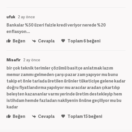
ufuk
2 ay önce
Bankalar %50 üzeri faizle kredi veriyor nerede %20
enflasyon...
Beğen
Cevapla
Toplam
6
beğeni
Misafir
2 ay önce
bir çok teknik terimler çözümü basitçe anlatmak lazım
memur zammı gelmeden çarşı pazar zam yapıyor mu bunu
takip et önle tarlada üretilen ürünler tüketiciye gelene kadar
doğru fiyatlandırma yapılıyor mu aracılar aradan çıkartılıp
beleşten kazananlar varmı yerinde üretim destekleyip hem
istihdam hemde fazladan nakliyenin önüne geçiliyor mu bu
kadar
Beğen
Cevapla
Toplam
15
beğeni