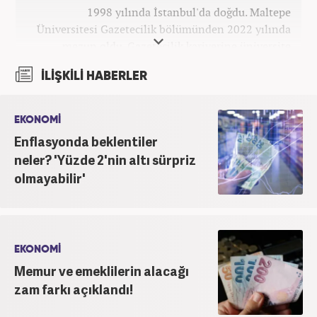
1998 yılında İstanbul'da doğdu. Maltepe
Üniversitesi Gazetecilik bölümünden 2022 yılında
mezun oldu. Gazetecilik kariyerine üniversite
yıllarında okurken başladı. 4 yıldır aktif olarak
İLİŞKİLİ HABERLER
Gazetecilik kariyerini sürdürüyor. Meslek hayatına
Kanal 7 Medya Grubu'na bağlı Haber7.com'da
'Editör' olarak devam ediyor.
EKONOMİ
Enflasyonda beklentiler
neler? 'Yüzde 2'nin altı sürpriz
olmayabilir'
EKONOMİ
Memur ve emeklilerin alacağı
zam farkı açıklandı!