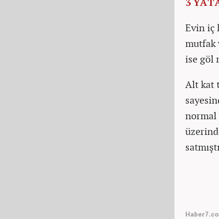
3 YAT
Evin iç
mutfak 
ise göl
Alt kat
sayesin
normal b
üzerind
satmıştı
Haber7.co