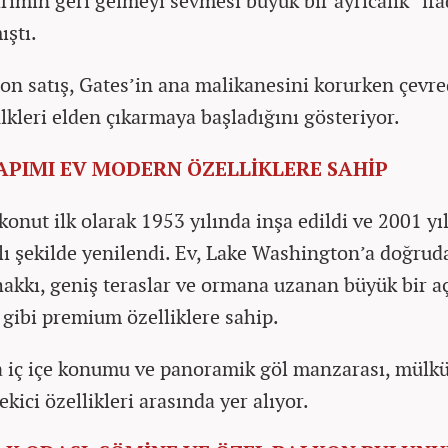
rımın geri gelmeyi sevmesi büyük bir ayrıcalık” ifa
ıştı.
on satış, Gates’in ana malikanesini korurken çevre
lkleri elden çıkarmaya başladığını gösteriyor.
YAPIMI EV MODERN ÖZELLİKLERE SAHİP
konut ilk olarak 1953 yılında inşa edildi ve 2001 yı
ı şekilde yenilendi. Ev, Lake Washington’a doğrud
hakkı, geniş teraslar ve ormana uzanan büyük bir a
 gibi premium özelliklere sahip.
 iç içe konumu ve panoramik göl manzarası, mülk
ekici özellikleri arasında yer alıyor.