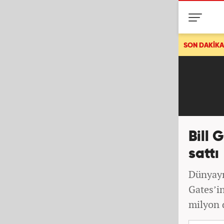
Galatasaray tribün liderlerinden Sebahattin Şirin hakkında gözal
SON DAKİKA
Bill 
sattı
Dünyayı
Gates’i
milyon d