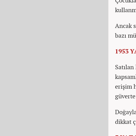
Çocukla
kullanm
Ancak s
bazı mü
1953 
Satılan 
kapsaml
erişim 
güverte
Doğayla
dikkat ç