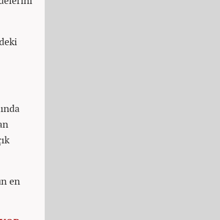
delerini
deki
lında
an
çık
ün en