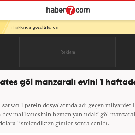
tı kararı
Gates göl manzaralı evini 1 haftad
 sarsan Epstein dosyalarında adı geçen milyarder B
n dev malikanesinin hemen yanındaki göl manzaralı
olara listelendikten günler sonra satıldı.