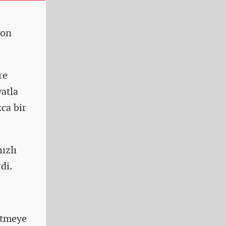
yon
re
yatla
zca bir
ızlı
di.
etmeye