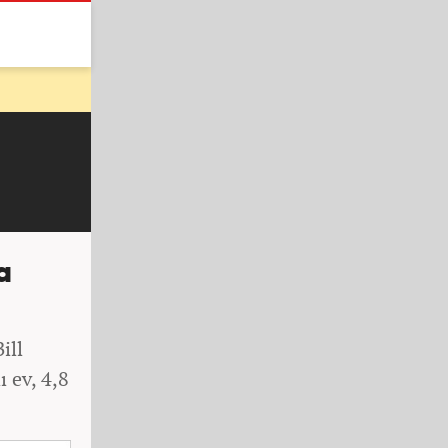
a
ill
 ev, 4,8