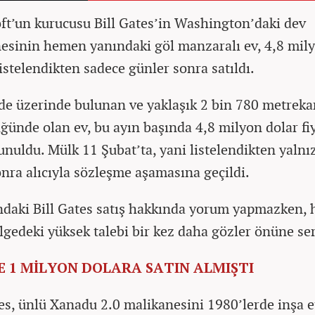
ft’un kurucusu Bill Gates’in Washington’daki dev
esinin hemen yanındaki göl manzaralı ev, 4,8 mil
istelendikten sadece günler sonra satıldı.
de üzerinde bulunan ve yaklaşık 2 bin 780 metreka
ğünde olan ev, bu ayın başında 4,8 milyon dolar fi
unuldu. Mülk 11 Şubat’ta, yani listelendikten yalnı
onra alıcıyla sözleşme aşamasına geçildi.
ndaki Bill Gates satış hakkında yorum yapmazken, h
ölgedeki yüksek talebi bir kez daha gözler önüne ser
TE 1 MİLYON DOLARA SATIN ALMIŞTI
tes, ünlü Xanadu 2.0 malikanesini 1980’lerde inşa 