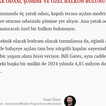
AK ODASI, ŞÖMİNE VE ÖZEL BALKON BULUN
 kısmında üç yatak odası, kapalı terasa açılan moder
ve oturma odasında şömine yer alıyor. Ana yatak 
 manzaralı özel bir balkon bulunuyor.
 teknik olarak bodrum olarak tanımlansa da, eğimli 
de bahçeye açılan tam boy sürgülü kapılar sayesin
ir yaşam alanı hissi veriyor. Bill Gates, aynı cadde
eki başka bir mülkü de 2024 yılında 4,85 milyon do
.
Fuat Öner
m - Sorumlu Müdür/Yayın Koordinatörü