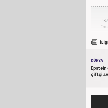
198
İnt
Y
İLİŞ
yılı
üstl
Öner
DÜNYA
Epstein 
çiftçi av