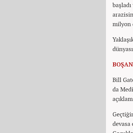
başladı
arazisin
milyon 
Yaklaşı
dünyası
BOŞAN
Bill Ga
da Medi
açıklamı
Geçtiği
devasa 