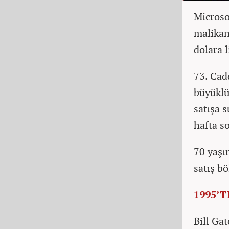
Microso
malikan
dolara l
73. Cad
büyüklü
satışa s
hafta s
70 yaşı
satış b
1995’
Bill Ga