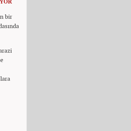
UYOR
n bir
odasında
arazi
de
lara