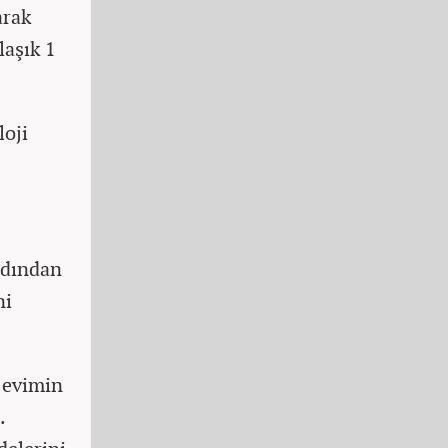
arak
laşık 1
loji
rdından
ni
 evimin
.