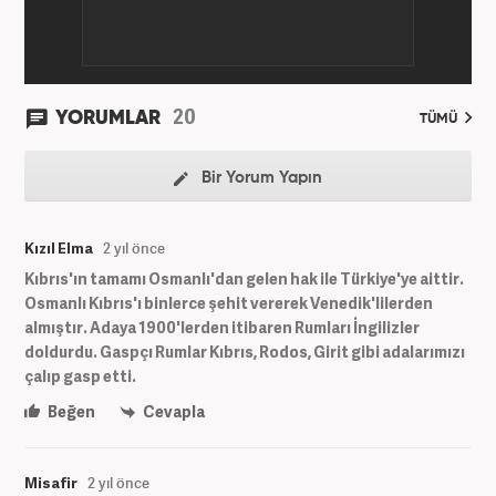
20
YORUMLAR
TÜMÜ
Bir Yorum Yapın
Kızıl Elma
2 yıl önce
Kıbrıs'ın tamamı Osmanlı'dan gelen hak ile Türkiye'ye aittir.
Osmanlı Kıbrıs'ı binlerce şehit vererek Venedik'lilerden
almıştır. Adaya 1900'lerden itibaren Rumları İngilizler
doldurdu. Gaspçı Rumlar Kıbrıs, Rodos, Girit gibi adalarımızı
çalıp gasp etti.
Beğen
Cevapla
Misafir
2 yıl önce