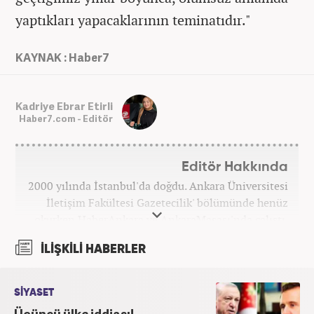
yaptıkları yapacaklarının teminatıdır."
KAYNAK : Haber7
Kadriye Ebrar Etirli
Haber7.com - Editör
Editör Hakkında
2000 yılında İstanbul'da doğdu. Ankara Üniversitesi
İletişim Fakültesi Gazetecilik' bölümünde henüz
okurken HaberAnkara ve AnkaraMasası'nda çalıştı.
2022 yılındaki mezuniyetinin ardından Beyaz TV'de
İLİŞKİLİ HABERLER
'Haber Editörü' pozisyonunda görev aldı. 2024
yılının Şubat ayından itibaren Haber7'deki Gündem
Editörü kariyerine devam etmektedir.
SİYASET
Üçüncü ülke iddiası!