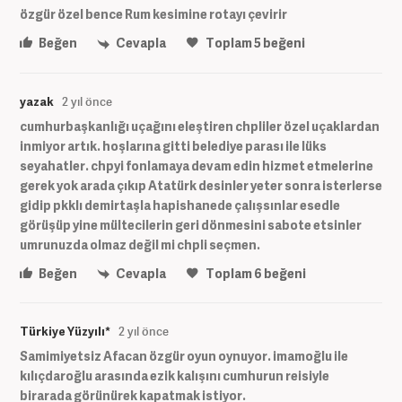
özgür özel bence Rum kesimine rotayı çevirir
Beğen
Cevapla
Toplam
5
beğeni
yazak
2 yıl önce
cumhurbaşkanlığı uçağını eleştiren chpliler özel uçaklardan
inmiyor artık. hoşlarına gitti belediye parası ile lüks
seyahatler. chpyi fonlamaya devam edin hizmet etmelerine
gerek yok arada çıkıp Atatürk desinler yeter sonra isterlerse
gidip pkklı demirtaşla hapishanede çalışsınlar esedle
görüşüp yine mültecilerin geri dönmesini sabote etsinler
umrunuzda olmaz değil mi chpli seçmen.
Beğen
Cevapla
Toplam
6
beğeni
Türkiye Yüzyılı*
2 yıl önce
Samimiyetsiz Afacan özgür oyun oynuyor. imamoğlu ile
kılıçdaroğlu arasında ezik kalışını cumhurun reisiyle
birarada görünürek kapatmak istiyor.