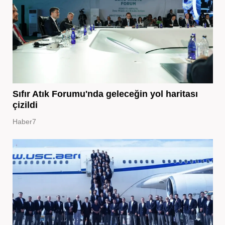
Sıfır Atık Forumu'nda geleceğin yol haritası
çizildi
Haber7