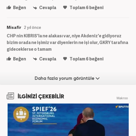
Beğen
Cevapla
Toplam
6
beğeni
Misafir
2 yıl önce
CHP nin KIBRIS'la ne alakası var, niye Akdeniz'e gidiyoruz
bizim orada ne işimiz var diyenlerin ne işi olur, GKRY tarafına
gideceklerse o tamam
Beğen
Cevapla
Toplam
6
beğeni
Daha fazla yorum görüntüle
İLGİNİZİ ÇEKEBİLİR
Makroo