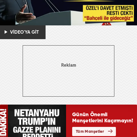
VİDEO'YA GİT