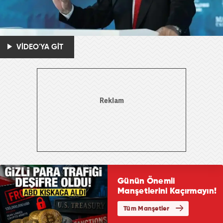
VİDEO'YA GİT