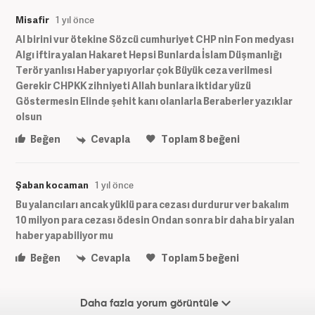
Misafir
1 yıl önce
Al birini vur ötekine Sözcü cumhuriyet CHP nin Fon medyası
Algı iftira yalan Hakaret Hepsi Bunlarda İslam Düşmanlığı
Terör yanlısı Haber yapıyorlar çok Büyük ceza verilmesi
Gerekir CHPKK zihniyeti Allah bunlara iktidar yüzü
Göstermesin Elinde şehit kanı olanlarla Beraberler yazıklar
olsun
Beğen
Cevapla
Toplam
8
beğeni
Şaban kocaman
1 yıl önce
Bu yalancıları ancak yüklü para cezası durdurur ver bakalım
10 milyon para cezası ödesin Ondan sonra bir daha bir yalan
haber yapabiliyor mu
Beğen
Cevapla
Toplam
5
beğeni
Daha fazla yorum görüntüle