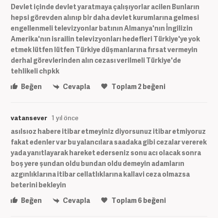
Devlet içinde devlet yaratmaya çalışıyorlar acilen Bunların
hepsi görevden alınıp bir daha devlet kurumlarına gelmesi
engellenmeli televizyonlar batının Almanya'nın İngilizin
Amerika'nın israilin televizyonları hedefleri Türkiye'ye yok
etmek lütfen lütfen Türkiye düşmanlarına fırsat vermeyin
derhal görevlerinden alın cezası verilmeli Türkiye'de
tehlikeli chpkk
Beğen
Cevapla
Toplam
2
beğeni
vatansever
1 yıl önce
asılsıoz habere itibar etmeyiniz diyorsunuz itibar etmiyoruz
fakat edenler var bu yalancılara saadaka gibi cezalar vererek
yada yanıtlayarak hareket ederseniz sonu acı olacak sonra
boş yere şundan oldu bundan oldu demeyin adamların
azgınlıklarına itibar cellatlıklarına kallavi ceza olmazsa
beterini bekleyin
Beğen
Cevapla
Toplam
6
beğeni