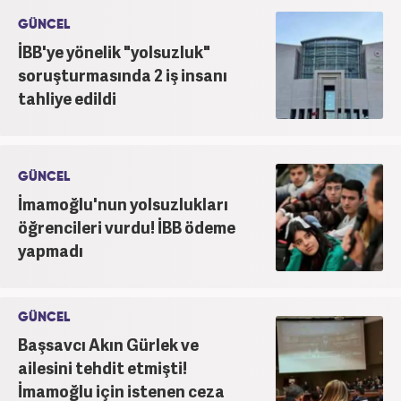
GÜNCEL
İBB'ye yönelik "yolsuzluk"
soruşturmasında 2 iş insanı
tahliye edildi
GÜNCEL
İmamoğlu'nun yolsuzlukları
öğrencileri vurdu! İBB ödeme
yapmadı
GÜNCEL
Başsavcı Akın Gürlek ve
ailesini tehdit etmişti!
İmamoğlu için istenen ceza