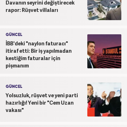
Davanın seyrini değiştirecek
rapor: Rüşvet villaları
GÜNCEL
İBB'deki "naylon faturacı"
itiraf etti: Bir iş yapılmadan
kestiğim faturalar için
pişmanım
GÜNCEL
Yolsuzluk, rüşvet ve yeni parti
hazırlığı! Yeni bir "Cem Uzan
vakası"