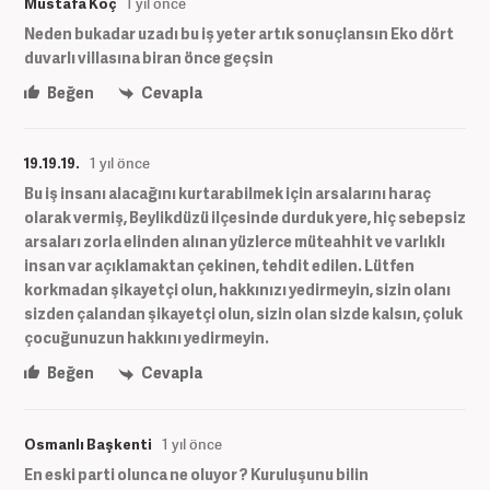
Mustafa Koç
1 yıl önce
Neden bukadar uzadı bu iş yeter artık sonuçlansın Eko dört
duvarlı villasına biran önce geçsin
Beğen
Cevapla
19.19.19.
1 yıl önce
Bu iş insanı alacağını kurtarabilmek için arsalarını haraç
olarak vermiş, Beylikdüzü ilçesinde durduk yere, hiç sebepsiz
arsaları zorla elinden alınan yüzlerce müteahhit ve varlıklı
insan var açıklamaktan çekinen, tehdit edilen. Lütfen
korkmadan şikayetçi olun, hakkınızı yedirmeyin, sizin olanı
sizden çalandan şikayetçi olun, sizin olan sizde kalsın, çoluk
çocuğunuzun hakkını yedirmeyin.
Beğen
Cevapla
Osmanlı Başkenti
1 yıl önce
En eski parti olunca ne oluyor ? Kuruluşunu bilin