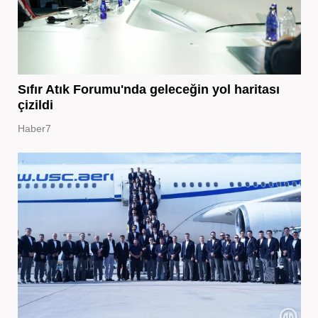
Sıfır Atık Forumu'nda geleceğin yol haritası
çizildi
Haber7