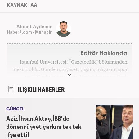
KAYNAK : AA
Ahmet Aydemir
Haber7.com - Muhabir
Editör Hakkında
İstanbul Üniversitesi, “Gazetecilik” bölümünden
mezun oldu. Gündem, siyaset, yaşam, magazin, spor
ve SEO editörlüğü yaptı. Meslek hayatına Ocak
2024’ten beri Haber7’de devam ediyor.
İLİŞKİLİ HABERLER
GÜNCEL
Aziz İhsan Aktaş, İBB'de
dönen rüşvet çarkını tek tek
ifşa etti!