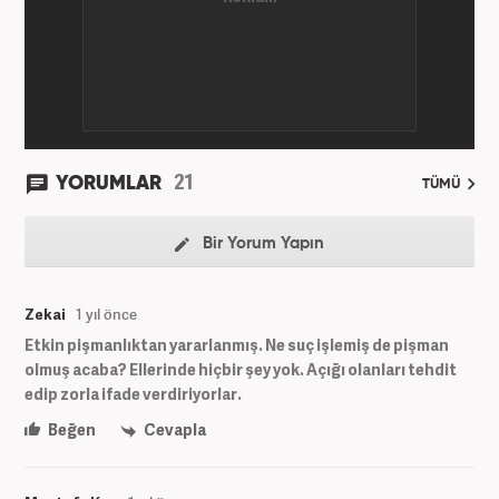
21
YORUMLAR
TÜMÜ
Bir Yorum Yapın
Zekai
1 yıl önce
Etkin pişmanlıktan yararlanmış. Ne suç işlemiş de pişman
olmuş acaba? Ellerinde hiçbir şey yok. Açığı olanları tehdit
edip zorla ifade verdiriyorlar.
Beğen
Cevapla