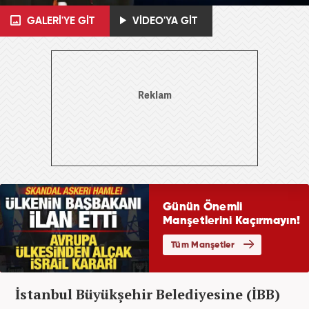
GALERİ'YE GİT
VİDEO'YA GİT
İstanbul Büyükşehir Belediyesine (İBB)