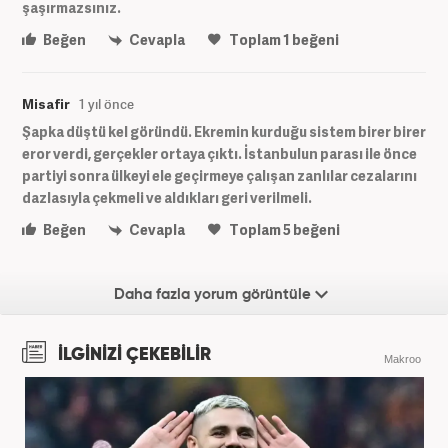
şaşırmazsınız.
Beğen
Cevapla
Toplam
1
beğeni
Misafir
1 yıl önce
Şapka düştü kel göründü. Ekremin kurduğu sistem birer birer
eror verdi, gerçekler ortaya çıktı. İstanbulun parası ile önce
partiyi sonra ülkeyi ele geçirmeye çalışan zanlılar cezalarını
dazlasıyla çekmeli ve aldıkları geri verilmeli.
Beğen
Cevapla
Toplam
5
beğeni
Daha fazla yorum görüntüle
İLGİNİZİ ÇEKEBİLİR
Makroo