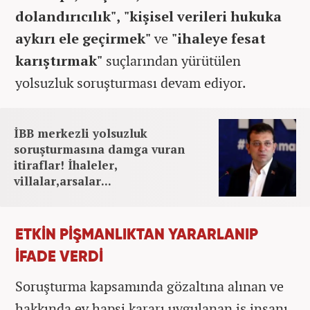
dolandırıcılık", "kişisel verileri hukuka
aykırı ele geçirmek"
ve
"ihaleye fesat
karıştırmak"
suçlarından yürütülen
yolsuzluk soruşturması devam ediyor.
İBB merkezli yolsuzluk
soruşturmasına damga vuran
itiraflar! İhaleler,
villalar,arsalar...
ETKİN PİŞMANLIKTAN YARARLANIP
İFADE VERDİ
Soruşturma kapsamında gözaltına alınan ve
hakkında ev hapsi kararı uygulanan iş insanı