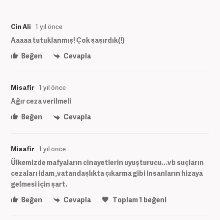
Cin Ali
1 yıl önce
Aaaaa tutuklanmış! Çok şaşırdık(!)
Beğen
Cevapla
Misafir
1 yıl önce
Ağır ceza verilmeli
Beğen
Cevapla
Misafir
1 yıl önce
Ülkemizde mafyaların cinayetlerin uyuşturucu...vb suçların
cezaları idam ,vatandaşlıkta çıkarma gibi insanların hizaya
gelmesi için şart.
Beğen
Cevapla
Toplam
1
beğeni