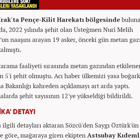
Irak'ta Pençe-Kilit Harekatı bölgesinde
buluna
a, 2022 yılında şehit olan Üsteğmen Nuri Melih
’un naaşını arayan 19 asker, önceki gün metan gaz
almıştı.
arama faaliyeti sırasında metan gazından etkilene
n 5'i şehit olmuştu. Acı haber ülkemizi yasa boğark
 Bakanlığı kahreden açıklamayı art arda yaptı.
larda şehit sayısının 12'ye yükseldiği bildirildi.
İKA' DETAYI
 ilgili detayları aktaran Sözcü'den Saygı Öztürk'ün
e göre, mağaraya giren ekipten
Astsubay Kıdeml