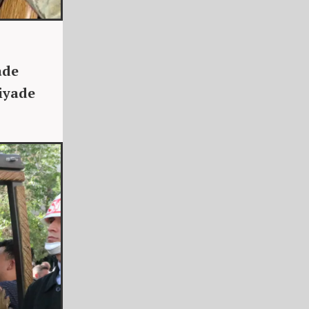
ade
Piyade