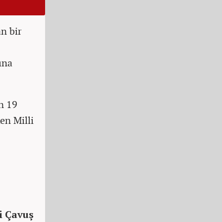
n bir
ına
n 19
en Milli
i Çavuş