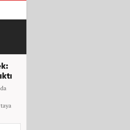
ek:
ıktı
ada
rtaya