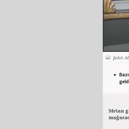
Şehit A
Bazı
geld
Metan ga
mağarad