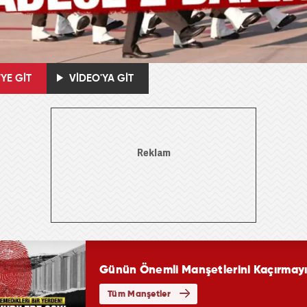
YE GİT
VİDEO'YA GİT