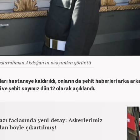
bdurrahman Akdoğan'ın naaşından görüntü
ları hastaneye kaldırıldı, onların da şehit haberleri arka ar
i ve şehit sayımız dün 12 olarak açıklandı.
zı faciasında yeni detay: Askerlerimiz
an böyle çıkartılmış!