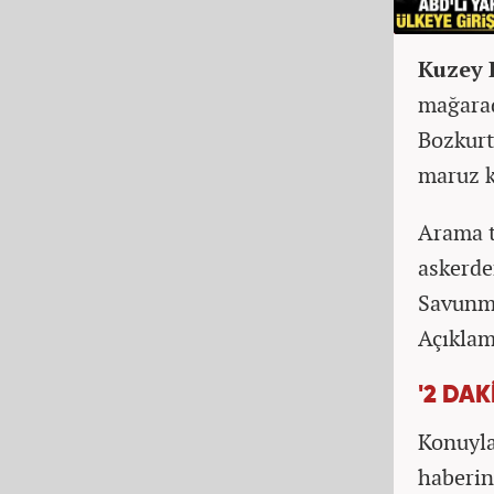
Kuzey 
mağarad
Bozkurt
maruz k
Arama t
askerde
Savunma
Açıklama
'2 DAK
Konuyla
haberin