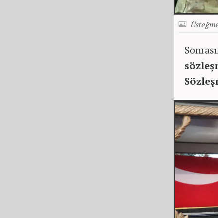
Üsteğme
Sonrası
sözleş
Sözleş