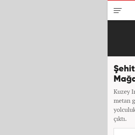
Şehit
Mağar
Kuzey Ir
metan g
yolculuk
çıktı.