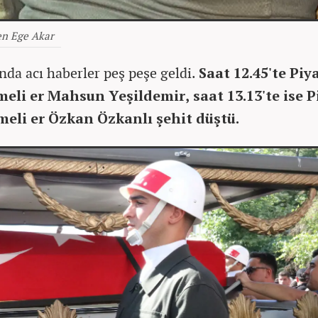
n Ege Akar
nda acı haberler peş peşe geldi.
Saat 12.45'te Piy
meli er Mahsun Yeşildemir, saat 13.13'te ise 
meli er Özkan Özkanlı şehit düştü.