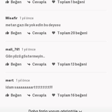
Beğen
Cevapla
Toplam
1
beğeni
Misafir
1 yıl önce
metan gazı ile yok edin bu deyusu
Beğen
Cevapla
Toplam
20
beğeni
mali_761
1 yıl önce
Gün yüzü göstermeyin..
Beğen
Cevapla
Toplam
13
beğeni
mert
1 yıl önce
idam saaaaaaaarttttttttt!!!
Beğen
Cevapla
Toplam
16
beğeni
Daha fazla yorum görüntüle