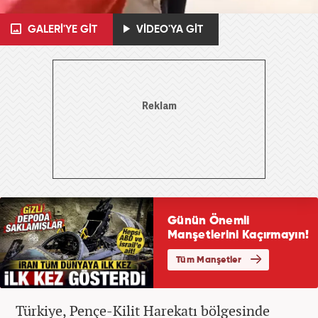
GALERİ'YE GİT
VİDEO'YA GİT
Türkiye, Pençe-Kilit Harekatı bölgesinde