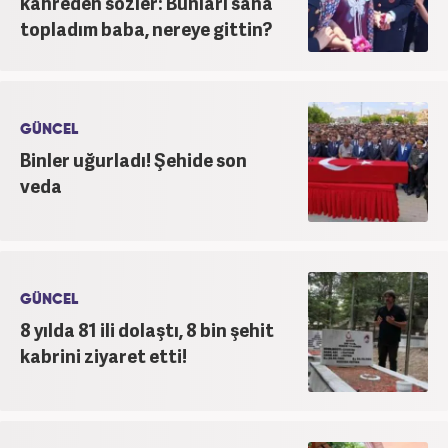
kahreden sözler: Bunları sana
topladım baba, nereye gittin?
GÜNCEL
Binler uğurladı! Şehide son
veda
GÜNCEL
8 yılda 81 ili dolaştı, 8 bin şehit
kabrini ziyaret etti!