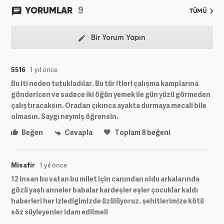
9
YORUMLAR
TÜMÜ
Bir Yorum Yapın
5516
1 yıl önce
Bu iti neden tutukladılar. Bu tür itleri çalışma kamplarına
göndericen ve sadece iki öğün yemek ile gün yüzü görmeden
çalıştıracaksın. Oradan çıkınca ayakta durmaya mecali bile
olmasın. Saygı neymiş öğrensin.
Beğen
Cevapla
Toplam
8
beğeni
Misafir
1 yıl önce
12 insan bu vatan bu milet için canından oldu arkalarında
gözü yaşlı anneler babalar kardeşler eşler çocuklar kaldı
haberleri her izledigimizde üzülüyoruz. şehitlerimize kötü
söz süyleyenler idam edilmeli