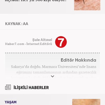
KAYNAK : AA
Şule Altınel
Haber7.com - İnternet Editörü
Editör Hakkında
Sakarya’da doğdu. Marmara Üniversitesi’nde lisans
eğitimini tamamlamasının ardından gazetecilik
kariyerine başladı. 2016 yılından beri çeşitli medya
kuruluşlarında çalıştı. 2025 Haziran ayından
İLİŞKİLİ HABERLER
itibaren Haber7’de ‘gündem editörü’ olarak
kariyerini sürdürmekte.
YAŞAM