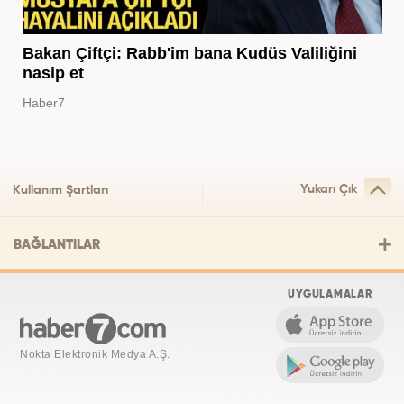
Bakan Çiftçi: Rabb'im bana Kudüs Valiliğini
nasip et
Haber7
Yukarı Çık
Kullanım Şartları
BAĞLANTILAR
UYGULAMALAR
Nokta Elektronik Medya A.Ş.