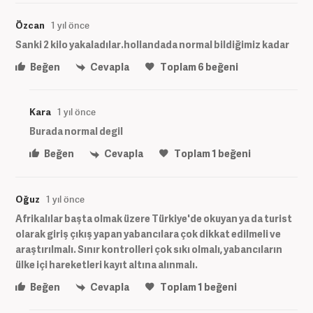
Özcan
1 yıl önce
Sanki 2 kilo yakaladılar.hollandada normal bildiğimiz kadar
Beğen
Cevapla
Toplam
6
beğeni
Kara
1 yıl önce
Burada normal degil
Beğen
Cevapla
Toplam
1
beğeni
Oğuz
1 yıl önce
Afrikalılar başta olmak üzere Türkiye'de okuyan ya da turist
olarak giriş çıkış yapan yabancılara çok dikkat edilmeli ve
araştırılmalı. Sınır kontrolleri çok sıkı olmalı, yabancıların
ülke içi hareketleri kayıt altına alınmalı.
Beğen
Cevapla
Toplam
1
beğeni