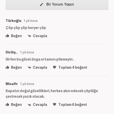
Bir Yorum Yapın
Türkoğlu
1 yıl önce
Çöp çöp çöp heryer çöp
Beğen
Cevapla
Diriliş..
1 yıl önce
lürfen bu güzel doga ortamını pilemeyin .
Beğen
Cevapla
Toplam
4
beğeni
Misafir
1 yıl önce
Kapatın doğal güzellikleri, herkes akın edecek çöplüğe
çevirecek yazık olacak.
Beğen
Cevapla
Toplam
6
beğeni