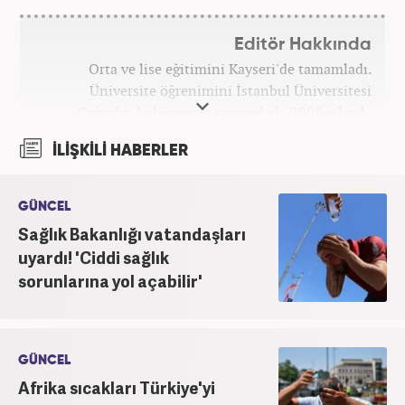
Editör Hakkında
Orta ve lise eğitimini Kayseri'de tamamladı.
Üniversite öğrenimini İstanbul Üniversitesi
Coğrafya bölümünde tamamladı. 2008 yılında
Haber7.com'da gazetecilik mesleğine ilk adımını
İLİŞKİLİ HABERLER
attı. 15 yıllık profesyonel editörlük kariyerinde tüm
kategorilerde görev yaptı. Meslek hayatına
Haber7.com'da 'Güncel/Siyaset Sorumlu Editörü'
GÜNCEL
olarak devam etmektedir.
Sağlık Bakanlığı vatandaşları
uyardı! 'Ciddi sağlık
sorunlarına yol açabilir'
GÜNCEL
Afrika sıcakları Türkiye'yi