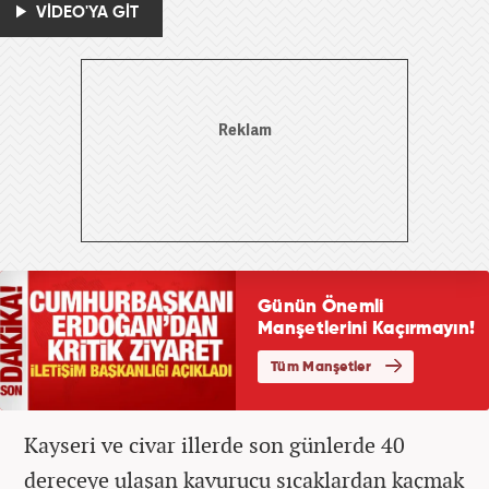
VİDEO'YA GİT
Kayseri ve civar illerde son günlerde 40
dereceye ulaşan kavurucu sıcaklardan kaçmak