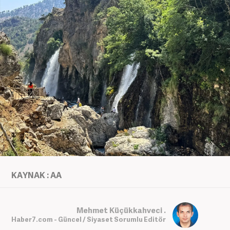
KAYNAK : AA
Mehmet Küçükkahveci .
Haber7.com - Güncel / Siyaset Sorumlu Editör