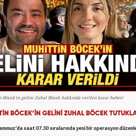
 Böcek'in gelini Zuhal Böcek hakkında verilen karar haberi
TİN BÖCEK’İN GELİNİ ZUHAL BÖCEK TUTUKL
emmuz'da saat 07.30 sıralarında yeni bir operasyon düzenle