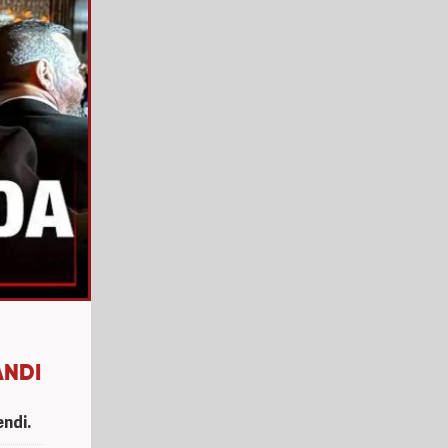
ANDI
ndi.