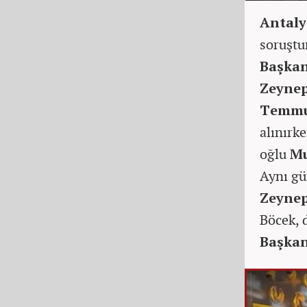
Antaly
soruşt
Başkan
Zeynep
Temm
alınırk
oğlu
Mu
Aynı gü
Zeynep
Böcek, 
Başkan