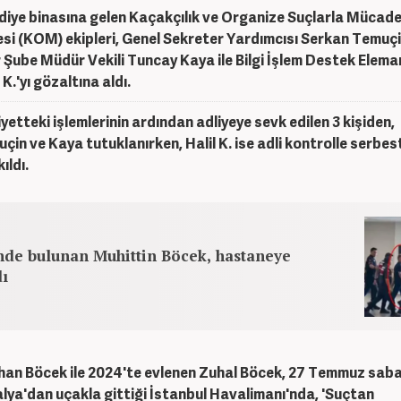
diye binasına gelen Kaçakçılık ve Organize Suçlarla Mücade
si (KOM) ekipleri, Genel Sekreter Yardımcısı Serkan Temuçi
 Şube Müdür Vekili Tuncay Kaya ile Bilgi İşlem Destek Elema
 K.'yı gözaltına aldı.
yetteki işlemlerinin ardından adliyeye sevk edilen 3 kişiden,
çin ve Kaya tutuklanırken, Halil K. ise adli kontrolle serbes
ıldı.
nde bulunan Muhittin Böcek, hastaneye
dı
an Böcek ile 2024'te evlenen Zuhal Böcek, 27 Temmuz saba
lya'dan uçakla gittiği İstanbul Havalimanı'nda, 'Suçtan