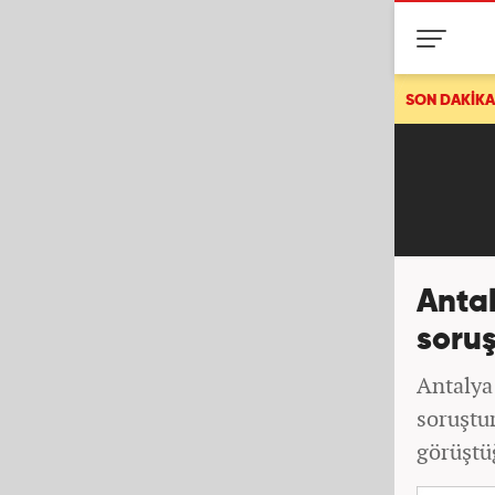
akika Hürmüz Boğazı bildirisi! Dünyaya ilan ettiler! Tüm gemiler o b
SON DAKİKA
Antal
soruş
Antalya
soruştu
görüştüğ