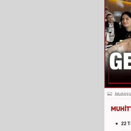
Muhittin
MUHİT
22 T