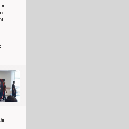
le
n,
nı
t
hı