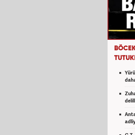
BÖCEK
TUTUK
Yürü
daha
Zuha
deli
Anta
adli