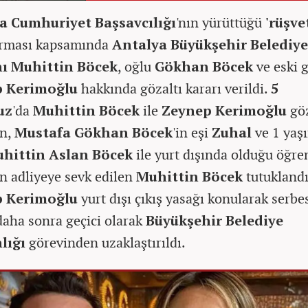
a Cumhuriyet Başsavcılığı
'nın yürüttüğü
'rüşve
urması kapsamında
Antalya Büyükşehir Belediye
ı Muhittin Böcek
, oğlu
Gökhan Böcek
ve eski g
 Kerimoğlu
hakkında gözaltı kararı verildi.
5
uz
'da
Muhittin Böcek
ile
Zeynep Kerimoğlu
göz
en,
Mustafa Gökhan Böcek
'in eşi
Zuhal
ve 1 yaş
hittin Aslan Böcek
ile yurt dışında olduğu öğren
n adliyeye sevk edilen
Muhittin Böcek
tutuklandı
 Kerimoğlu
yurt dışı çıkış yasağı konularak serbes
daha sonra geçici olarak
Büyükşehir Belediye
lığı
görevinden uzaklaştırıldı.