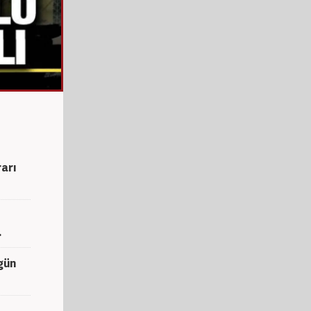
arı
.
gün