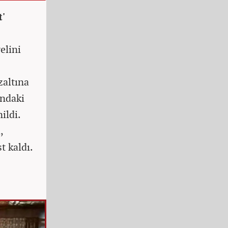
t'
elini
altına
ındaki
ildi.
,
t kaldı.