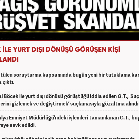
 İLE YURT DIŞI DÖNÜŞÜ GÖRÜŞEN KİŞİ
LANDI
tülen soruşturma kapsamında bugün yeni bir tutuklama kar
 çıktı.
l Böcek ile yurt dışı dönüşü görüştüğü iddia edilen G.T., ‘Suç
llerini gizlemek ve değiştirmek’ suçlamasıyla gözaltına alındı
lya Emniyet Müdürlüğü’ndeki işlemleri tamamlanan G.T., bu
yeye sevk edildi.