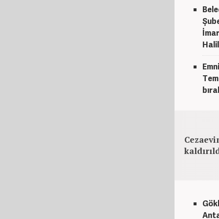
Bele
Şube
İmar
Halil
Emni
Temu
bırak
Cezaevi
kaldırıl
Gökh
Anta