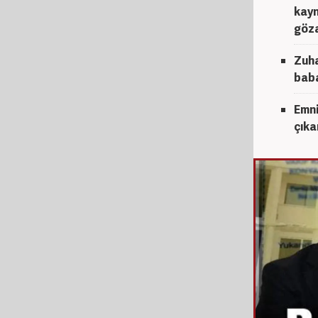
kayn
göza
Zuha
baba
Emni
çıka