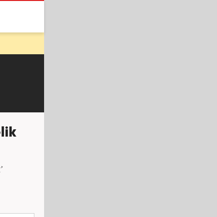
lik
’