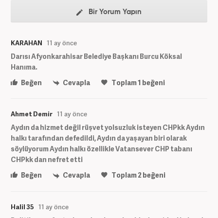
Bir Yorum Yapın
KARAHAN
11 ay önce
Darısı Afyonkarahisar Belediye Başkanı Burcu Köksal
Hanıma.
Beğen
Cevapla
Toplam
1
beğeni
Ahmet Demir
11 ay önce
Aydın da hizmet değil rüşvet yolsuzluk isteyen CHPkk Aydın
halkı tarafından defedildi, Aydın da yaşayan biri olarak
söylüyorum Aydın halkı özellikle Vatansever CHP tabanı
CHPkk dan nefret etti
Beğen
Cevapla
Toplam
2
beğeni
Halil 35
11 ay önce