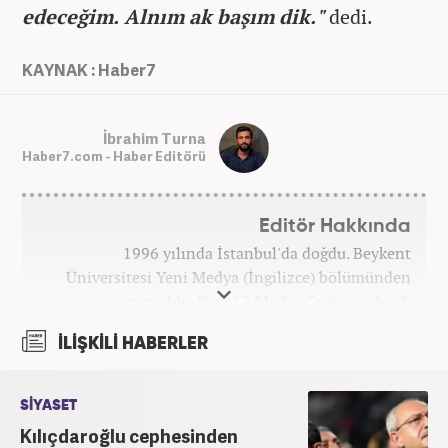
edeceğim. Alnım ak başım dik."
dedi.
KAYNAK : Haber7
İbrahim Turna
Haber7.com - Haber Editörü
Editör Hakkında
1996 yılında İstanbul'da doğdu. Beykent
Üniversitesi Yeni Medya (İngilizce) bölümünden
mezun oldu. Kanal 7 Medya Grubu'na bağlı
haber7.com bünyesinde mesleki hayatına devam
İLİŞKİLİ HABERLER
etmektedir.
SİYASET
Kılıçdaroğlu cephesinden