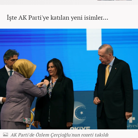
İşte AK Parti'ye katılan yeni isimler...
AK Parti'de Özlem Çerçioğlu'nun rozeti takıldı