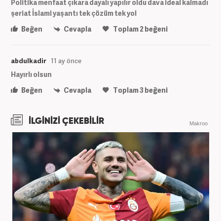
Politika menfaat çıkara dayalı yapılır oldu dava ideal kalmadı
şeriat İslami yaşantı tek çözüm tek yol
Beğen
Cevapla
Toplam
2
beğeni
abdulkadir
11 ay önce
Hayırlı olsun
Beğen
Cevapla
Toplam
3
beğeni
İLGİNİZİ ÇEKEBİLİR
Makroo