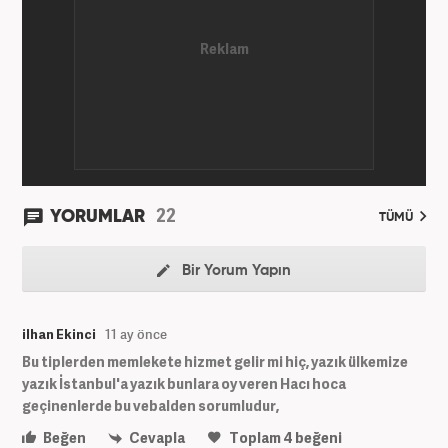
22
YORUMLAR
TÜMÜ
Bir Yorum Yapın
ilhan Ekinci
11 ay önce
Bu tiplerden memlekete hizmet gelir mi hiç, yazık ülkemize
yazık İstanbul'a yazık bunlara oy veren Hacı hoca
geçinenlerde bu vebalden sorumludur,
Beğen
Cevapla
Toplam
4
beğeni