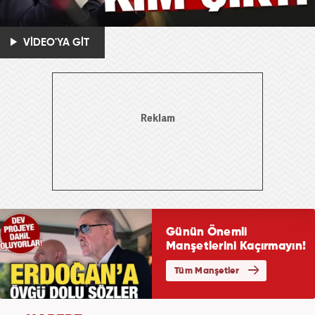
VİDEO'YA GİT