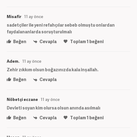
Misafir
11 ay önce
sadetçiler ile yeni refahçılar sebeb olmuştu onlardan
faydalananlarda soruşturulmalı
Beğen
Cevapla
Toplam
1
beğeni
Adem.
11 ay önce
Zehir zıkkım olsun boğazınızda kala inşallah.
Beğen
Cevapla
Nöbetçi eczane
11 ay önce
Devleti soyan kim olursa olsun anında asılmalı
Beğen
Cevapla
Toplam
1
beğeni