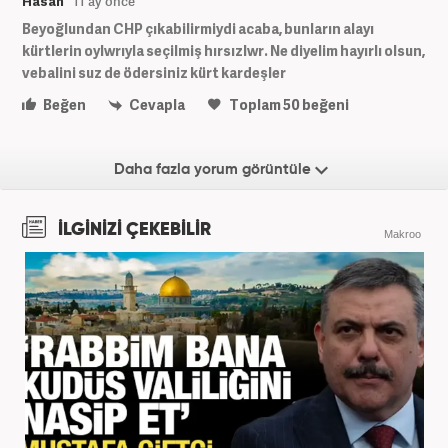
Hasan
11 ay önce
Beyoğlundan CHP çıkabilirmiydi acaba, bunların alayı
kürtlerin oylwrıyla seçilmiş hırsızlwr. Ne diyelim hayırlı olsun,
vebalini suz de ödersiniz kürt kardeşler
Beğen
Cevapla
Toplam
50
beğeni
Daha fazla yorum görüntüle
İLGİNİZİ ÇEKEBİLİR
Makroo