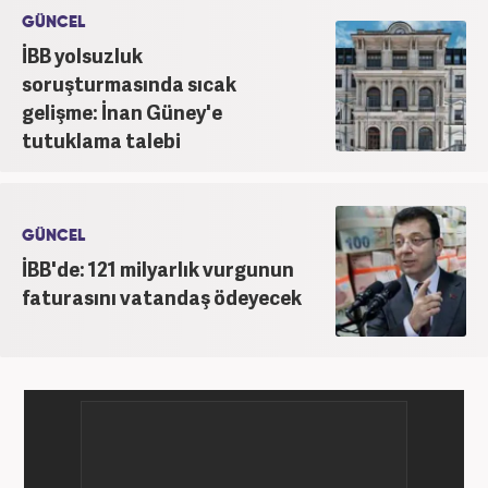
tamamlayarak iş hayatına giriş yaptı. 2015 yılında
GÜNCEL
yeniakit.com.tr'de internet editörlüğü görevine
İBB yolsuzluk
başladı. Burada 7 yıl süren görevinin ardından 2022
yılında Haber7.com'da özel haber editörü olarak
soruşturmasında sıcak
göreve başladı ve çalışmalarına devam ediyor.
gelişme: İnan Güney'e
tutuklama talebi
GÜNCEL
İBB'de: 121 milyarlık vurgunun
faturasını vatandaş ödeyecek