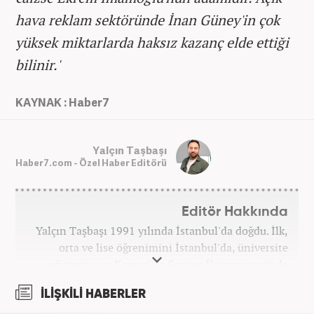
hava reklam sektöründe İnan Güney'in çok
yüksek miktarlarda haksız kazanç elde ettiği
bilinir.'
KAYNAK : Haber7
Yalçın Taşbaşı
Haber7.com - Özel Haber Editörü
Editör Hakkında
Yalçın Taşbaşı 1991 yılında İstanbul'da doğdu. İlk,
orta ve lise öğrenimini İstanbul'da, üniversite
eğitimini ise Kayseri'de Erciyes Üniversitesi'nde
tamamladı. 2014 yılında gazetecilik bölümünden
İLİŞKİLİ HABERLER
mezun olmasının hemen ardından vatani görevini