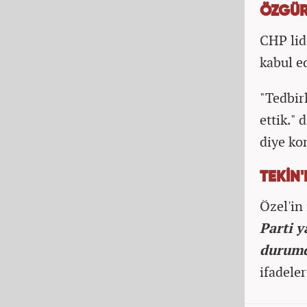
ÖZGÜR 
CHP lid
kabul ed
"Tedbir
ettik." 
diye ko
TEKİN
Özel'in
Parti y
durumd
ifadeler