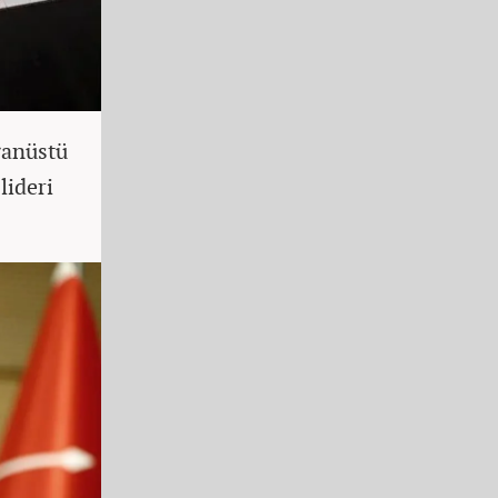
ğanüstü
lideri