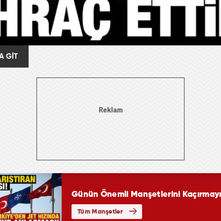
A GİT