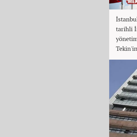
İstanbu
tarihli 
yönetim
Tekin'in