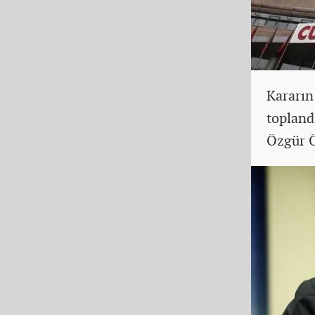
Kararın
topland
Özgür Öz