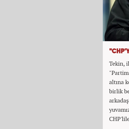
"CHP'
Tekin, i
"Partim
altına 
birlik 
arkadaş
yuvamız
CHP'lil