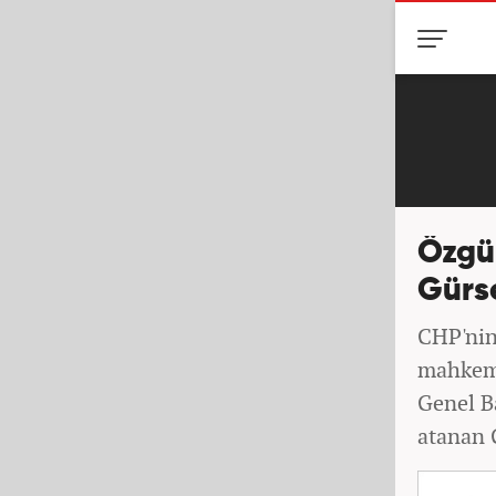
Özgür
Gürse
CHP'nin 
mahkeme
Genel B
atanan G