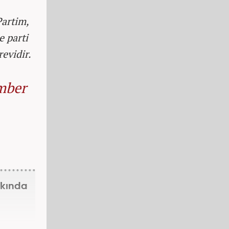
artim,
e parti
revidir.
mber
kkında