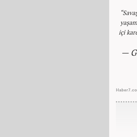
“Sava
yaşamı
içi kar
— G
Haber7.co