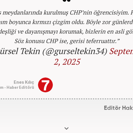
ş meydanlarında kurulmuş CHP’nin öğrencisiyim. P
m boyunca kırmızı çizgim oldu. Böyle zor günlerd
deşliği ve dayanışmayı korumak, bizlerin en asli gö
Söz konusu CHP ise, gerisi teferruattır.”
ürsel Tekin (@gurseltekin34)
Septe
2, 2025
Enes Kılıç
m - Haber Editörü
Editör Ha