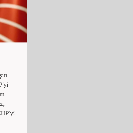
şın
P'yi
üm
z,
CHP'yi