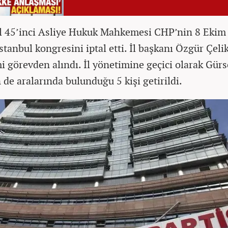
l 45’inci Asliye Hukuk Mahkemesi CHP’nin 8 Ekim
İstanbul kongresini iptal etti. İl başkanı Özgür Çeli
i görevden alındı. İl yönetimine geçici olarak Gürs
 de aralarında bulunduğu 5 kişi getirildi.