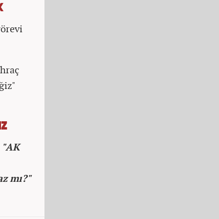
K
görevi
ihraç
ğiz"
IZ
,
"AK
az mı?"