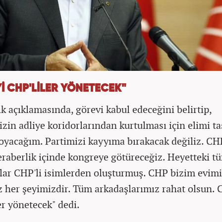
Yİ CHP'LİLER YÖNETECEK"
lk açıklamasında, görevi kabul edeceğini belirtip,
izin adliye koridorlarından kurtulması için elimi ta
koyacağım. Partimizi kayyıma bırakacak değiliz. CH
beraberlik içinde kongreye götüreceğiz. Heyetteki t
lar CHP'li isimlerden oluşturmuş. CHP bizim evimi
 her şeyimizdir. Tüm arkadaşlarımız rahat olsun. 
er yönetecek" dedi.