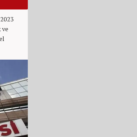
 2023
k ve
el