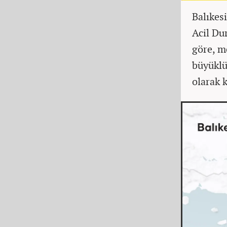
Balıkes
Acil Du
göre, m
büyüklü
olarak 