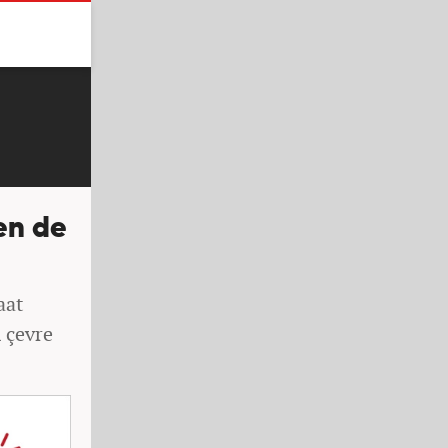
en de
aat
 çevre