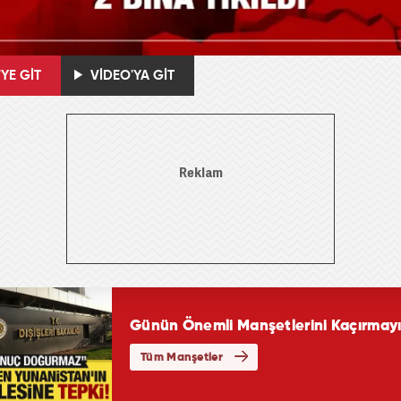
YE GİT
VİDEO'YA GİT