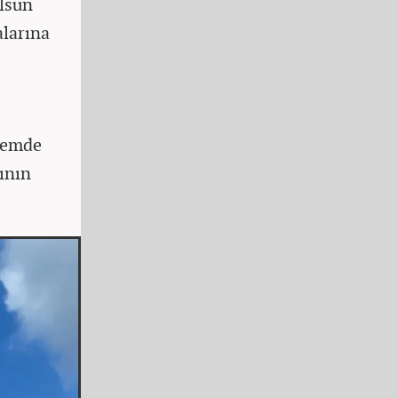
olsun
alarına
remde
ının