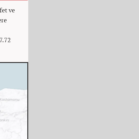
fet ve
ere
7.72