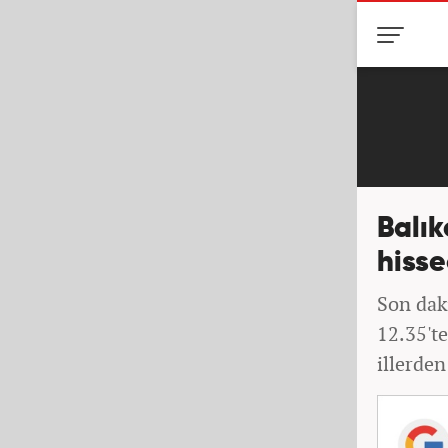
Balık
hisse
Son daki
12.35't
illerden