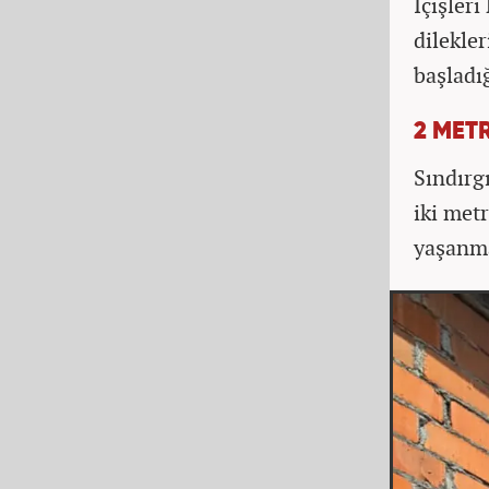
İçişler
dilekle
başladığ
2 METR
Sındırg
iki met
yaşanma