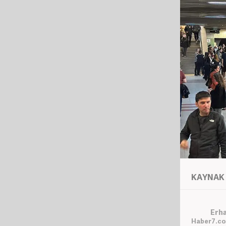
KAYNAK 
Erh
Haber7.co