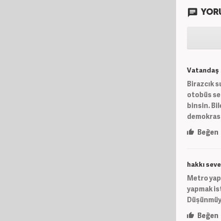
YOR
Vatandaş
Birazcık s
otobüs sef
binsin. Bi
demokrasi.
Beğen
hakkı seve
Metro yapm
yapmak ist
Düşünmüyo
Beğen