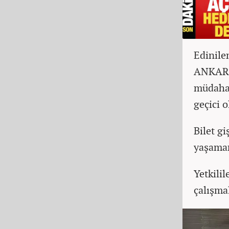
Edinile
ANKARAY
müdahal
geçici 
Bilet g
yaşamam
Yetkili
çalışma