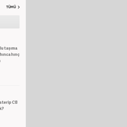
TÜMÜ
lu taşıma
 hınca hınç
m
österip CB
ek?