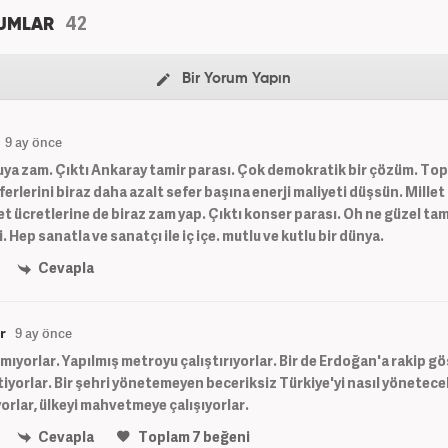
42
UMLAR
Bir Yorum Yapın
9 ay önce
uya zam. Çıktı Ankaray tamir parası. Çok demokratik bir çözüm. Top
erlerini biraz daha azalt sefer başına enerji maliyeti düşsün. Millet
let ücretlerine de biraz zam yap. Çıktı konser parası. Oh ne güzel ta
 Hep sanatla ve sanatçı ile iç içe. mutlu ve kutlu bir dünya.
Cevapla
r
9 ay önce
ıyorlar. Yapılmış metroyu çalıştırıyorlar. Bir de Erdoğan'a rakip g
iyorlar. Bir şehri yönetemeyen beceriksiz Türkiye'yi nasıl yönetec
rlar, ülkeyi mahvetmeye çalışıyorlar.
Cevapla
Toplam
7
beğeni