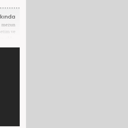
kkında
n mezun
netim ve
en oldu.
itörlüğü
at ötesi
f edilen
muoyunun
al medya
ektedir.