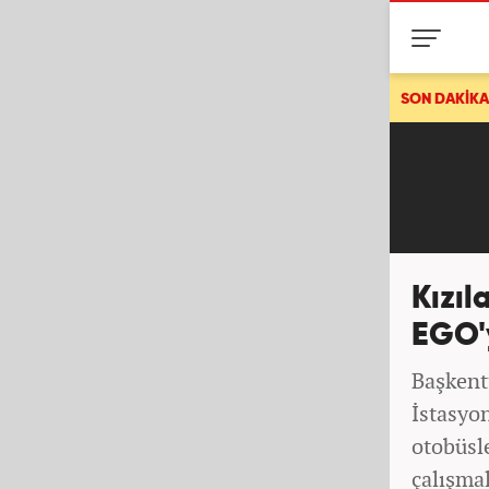
Son dakika: Ve bir ülke daha ittifaka katılıy
SON DAKİKA
Kızıl
EGO'y
Başkent
İstasyo
otobüsle
çalışma