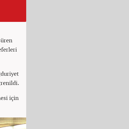
süren
ferleri
ğduriyet
renildi.
esi için