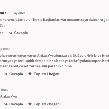
uzelli
9 ay önce
nkara ve İstanbulun hırsız başkanları var ama metroyu da sonra gel
:):)
en
Cevapla
ay önce
 olan yavaş yavaş yavaş Ankara'yı çıkmaza sürüklüyor. Hele bide iş 
orun yok yeterki çaldı demesinler o bana yeter lafı yokmu super. Ka
nser, tabut,ceset torbası vur paranin dibine
Cevapla
Toplam
1
beğeni
y önce
 Ankara'ya
Cevapla
Toplam
2
beğeni