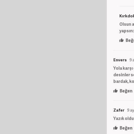
Kırkdok
Olsun a
yapsın:)
Beğ
Envers
9 
Yola karşı
desinler s
bardak, ko
Beğen
Zafer
9 a
Yazık oldu
Beğen