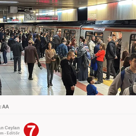
: AA
an Ceylan
m - Editör