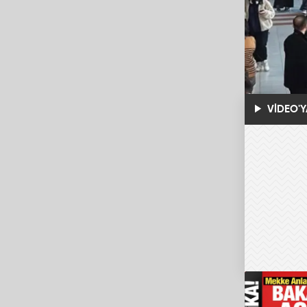
VİDEO'Y