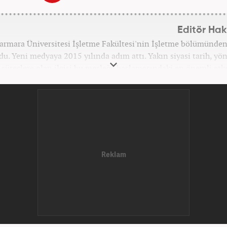
Editör Ha
armara Üniversitesi İşletme Fakültesi'nin İşletme bölümünde
du. Yeni medyaya 2015 yılında adım attı. Yakın siyasi tarih, yö
k süreçlere olan ilgisi bu mesleğe başlamasındaki en önemli etk
asıyla Star, Güneş, Akşam ve A Haber'de gündem ve politika ed
görevinde bulundu. Her türlü dezenformasyonun olduğu, Hakik
setin (Post truth politics) yaşandığı günümüz dünyasında, tahri
uları savunmak, temiz bilgi aktarımına yardımcı olmak ve ka
l-medya okuryazarlığını geliştirmek üzere çaba gösteriyor. Dijit
kariyeri Haber 7'de devam etm