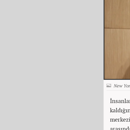
New York
İnsanla
kaldığı
merkezi
arasınd