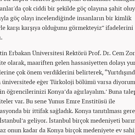
anlar'da çok ciddi bir şekilde göç olayına şahit olu
ıyla göç olayı incelendiğinde insanların bir kimlik
yle karşı karşıya olduğunu görmekteyiz” ifadelerini
ı.
in Erbakan Üniversitesi Rektörü Prof. Dr. Cem Zor
ite olarak, maariften gelen hassasiyetten dolayı yur
tlerine çok önem verdiklerini belirterek, “Yurtdışın
m üniversitede eğer Türkoloji bölümü varsa diyorum
in öğrencilerinizi Konya’da ağırlayalım.’ Buna tal
iteler var. Bu sene Yunus Emre Enstitüsü ile
asyonda bir ittifak sağladık. Konya tanıtılması gere
İstanbul’a geliyor. İstanbul birçok medeniyeti barı
az onun kadar da Konya birçok medeniyete ev sahi