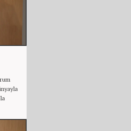
urum
ünyayla
la