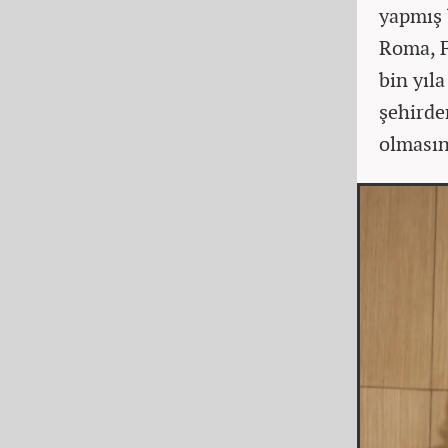
yapmış 
Roma, Fr
bin yıl
şehirde
olmasın