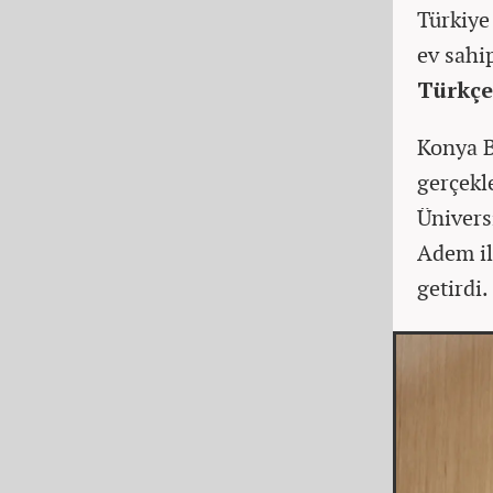
Türkiye
ev sahi
Türkçe
Konya B
gerçekl
Ünivers
Adem il
getirdi.