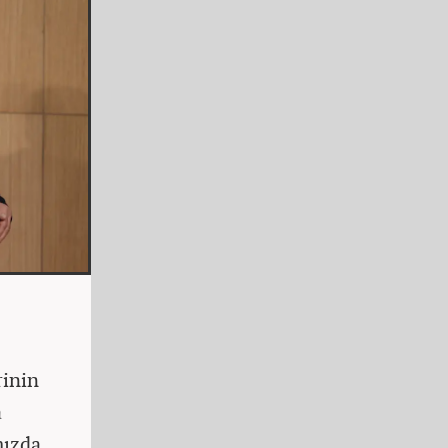
rinin
a
mızda