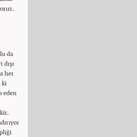
yoruz.
lu da
t dışı
da her
 ki
ep eden
kir.
ndırıyor
pliği