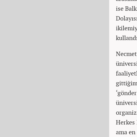
ise Balk
Dolayıs
ikilemi
kulland
Necmett
ünivers
faaliye
gittiği
‘gönder
ünivers
organiz
Herkes 
ama en 