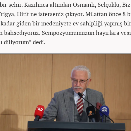
bir şehir. Kazılınca altından Osmanlı, Selçuklu, Biz
igya, Hitit ne isterseniz çıkıyor. Milattan önce 8 b
a kadar giden bir medeniyete ev sahipliği yapmış bi
n bahsediyoruz. Sempozyumumuzun hayırlara vesi
ı diliyorum” dedi.