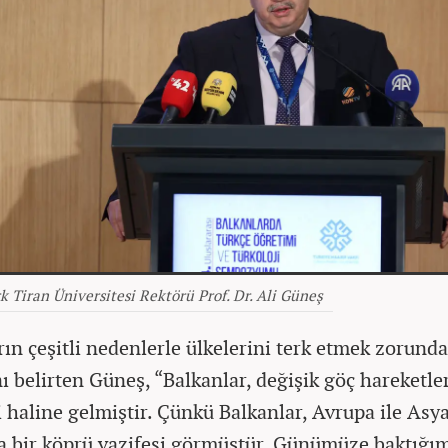
 Tiran Üniversitesi Rektörü Prof. Dr. Ali Güneş
rın çeşitli nedenlerle ülkelerini terk etmek zorunda
nı belirten Güneş, “Balkanlar, değişik göç hareketle
 haline gelmiştir. Çünkü Balkanlar, Avrupa ile Asy
a bir köprü vazifesi görmüştür. Günümüze baktığı