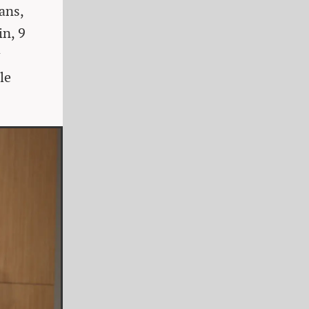
ans,
in, 9
r
le