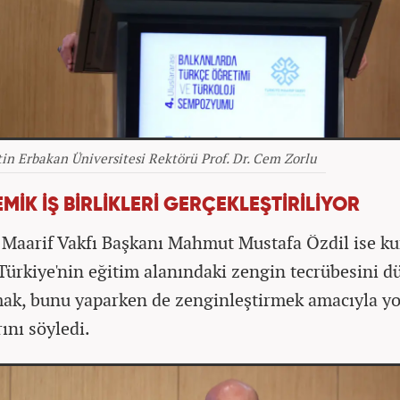
n Erbakan Üniversitesi Rektörü Prof. Dr. Cem Zorlu
MİK İŞ BİRLİKLERİ GERÇEKLEŞTİRİLİYOR
 Maarif Vakfı Başkanı Mahmut Mustafa Özdil ise k
 Türkiye'nin eğitim alanındaki zengin tecrübesini d
ak, bunu yaparken de zenginleştirmek amacıyla yo
rını söyledi.