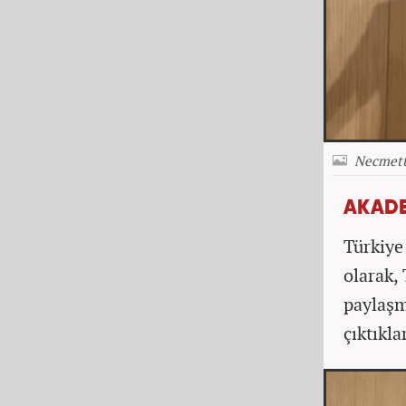
Necmetti
AKADE
Türkiye
olarak,
paylaşm
çıktıkla