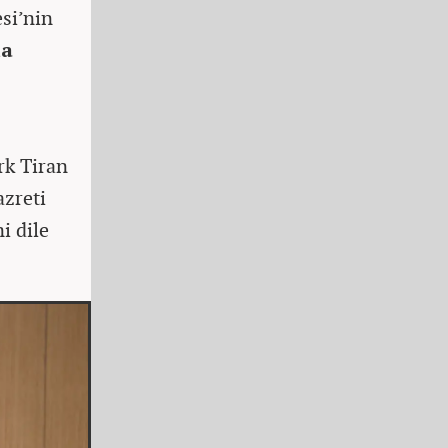
si’nin
da
rk Tiran
azreti
i dile