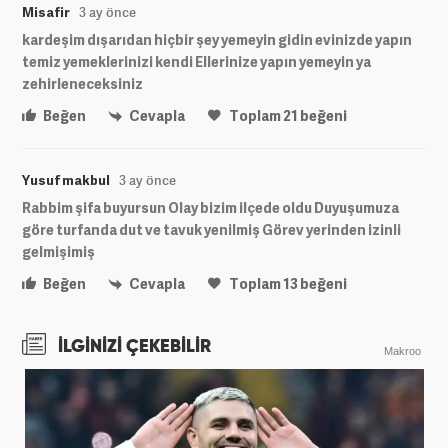
Misafir
3 ay önce
kardeşim dışarıdan hiçbir şey yemeyin gidin evinizde yapın
temiz yemeklerinizi kendi Ellerinize yapın yemeyin ya
zehirleneceksiniz
Beğen
Cevapla
Toplam
21
beğeni
Yusuf makbul
3 ay önce
Rabbim şifa buyursun Olay bizim ilçede oldu Duyuşumuza
göre turfanda dut ve tavuk yenilmiş Görev yerinden izinli
gelmişimiş
Beğen
Cevapla
Toplam
13
beğeni
İLGİNİZİ ÇEKEBİLİR
Makroo