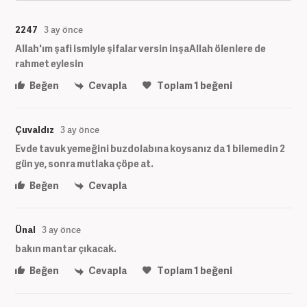
2247
3 ay önce
Allah'ım şafi ismiyle şifalar versin inşaAllah ölenlere de
rahmet eylesin
Beğen
Cevapla
Toplam
1
beğeni
Çuvaldız
3 ay önce
Evde tavuk yemeğini buzdolabına koysanız da 1 bilemedin 2
gün ye, sonra mutlaka çöpe at.
Beğen
Cevapla
Ünal
3 ay önce
bakın mantar çıkacak.
Beğen
Cevapla
Toplam
1
beğeni