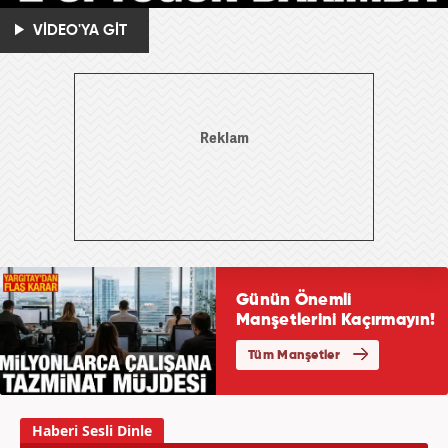
VİDEO'YA GİT