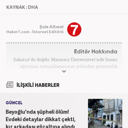
KAYNAK : DHA
Şule Altınel
Haber7.com - İnternet Editörü
Editör Hakkında
Sakarya’da doğdu. Marmara Üniversitesi’nde lisans
eğitimini tamamlamasının ardından gazetecilik
kariyerine başladı. 2016 yılından beri çeşitli medya
kuruluşlarında çalıştı. 2025 Haziran ayından
İLİŞKİLİ HABERLER
itibaren Haber7’de ‘gündem editörü’ olarak
kariyerini sürdürmekte.
GÜNCEL
Beyoğlu'nda şüpheli ölüm!
Evdeki detaylar dikkat çekti,
kız arkadaşı gözaltına alındı