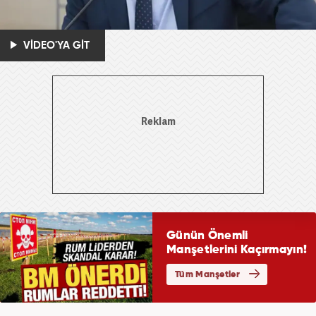
VİDEO'YA GİT