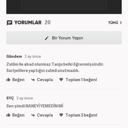
20
YORUMLAR
TÜMÜ
Bir Yorum Yapın
Gündem
2 ay önce
Zulüm ile abad olunmaz Tanju belki öğrenmişsindir.
Suriyelilere yaptığın zulmü unutmadık.
Beğen
Cevapla
Toplam
1
beğeni
SYÇ
2 ay önce
Sen şimdi NANEYİ YEMEDİN Mİ
Beğen
Cevapla
Toplam
3
beğeni