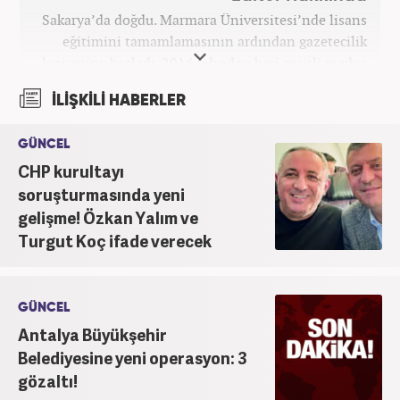
Sakarya’da doğdu. Marmara Üniversitesi’nde lisans
eğitimini tamamlamasının ardından gazetecilik
kariyerine başladı. 2016 yılından beri çeşitli medya
kuruluşlarında çalıştı. 2025 Haziran ayından
İLİŞKİLİ HABERLER
itibaren Haber7’de ‘gündem editörü’ olarak
kariyerini sürdürmekte.
GÜNCEL
CHP kurultayı
soruşturmasında yeni
gelişme! Özkan Yalım ve
Turgut Koç ifade verecek
GÜNCEL
Antalya Büyükşehir
Belediyesine yeni operasyon: 3
gözaltı!