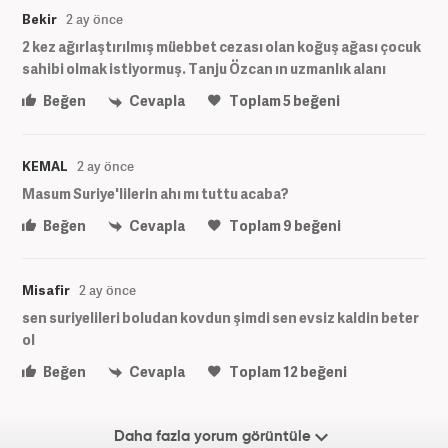
Bekir
2 ay önce
2 kez ağırlaştırılmış müebbet cezası olan koğuş ağası çocuk
sahibi olmak istiyormuş. Tanju Özcan ın uzmanlık alanı
Beğen
Cevapla
Toplam
5
beğeni
KEMAL
2 ay önce
Masum Suriye'lilerin ahı mı tuttu acaba?
Beğen
Cevapla
Toplam
9
beğeni
Misafir
2 ay önce
sen suriyelileri boludan kovdun şimdi sen evsiz kaldin beter
ol
Beğen
Cevapla
Toplam
12
beğeni
Daha fazla yorum görüntüle