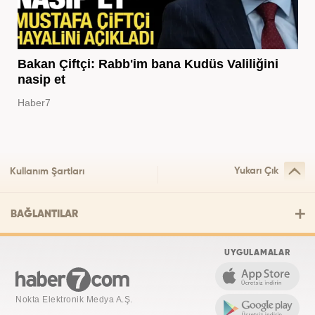
Bakan Çiftçi: Rabb'im bana Kudüs Valiliğini
nasip et
Haber7
Yukarı Çık
Kullanım Şartları
BAĞLANTILAR
UYGULAMALAR
Nokta Elektronik Medya A.Ş.