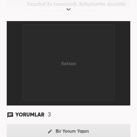
İstanbul’da tamamladı. Bahçelievler Anadolu
Ticaret Meslek Lisesinde ‘Web Programcılığı’
bölümünden mezun oldu. Yüksek öğrenimini,
Atatürk Üniversitesinde ‘Yeni Medya ve Gazetecilik’
mezunu olarak tamamladı. Gazeteciliğe ilk adımını
2011 yılında attı. 13 yıllık profesyonel meslek
hayatında SEO içerik ve muhabirlik de dahil olmak
üzere ağırlıklı olarak gündem, dünya, ekonomi, spor
ve teknoloji kategorilerinde birçok haber ve
röportaja imza atarak galeri ve video hazırladı.
Bahadır Alemdar, meslek hayatına Haber7.com'da
aktif olarak devam etmektedir.
3
YORUMLAR
Bir Yorum Yapın