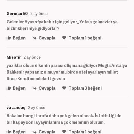
German 50
2 ay önce
Gelenler Ayasofya kebir için geliyor,, Yoksa gelmezler ya
bizimkileri niye gidiyorlar?
Beğen
Cevapla
Toplam
1
beğeni
Misafir
2 ay önce
yazıklar olsun ülkenin parası düşmana gidiyor Muğla Antalya
Balıkesir yapsanız olmuyor mu birde otel ayarlayın millet
önce Kendi memleketi gezsin
Beğen
Cevapla
Toplam
3
beğeni
vatandaş
2 ay önce
Bakalım hangi tarafa daha çok gelen olacak. İstatistiği de
bir kaç ay sonra yayınlanırsa çok memnun olurum.
Beğen
Cevapla
Toplam
1
beğeni