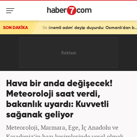
SON DAKİKA
Türkiye'den tarihi mesaj! Bakan Fidan 'En önemli adım' deyip duyurdu: Osmanlı'dan beri...
Hava bir anda değişecek!
Meteoroloji saat verdi,
bakanlık uyardı: Kuvvetli
sağanak geliyor
Meteoroloji, Marmara, Ege, İç Anadolu ve
Karadeniz’in bazı kesimlerinde yerel olmak