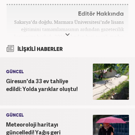
Editör Hakkında
Sakarya’da doğdu. Marmara Üniversitesi’nde lisans
eğitimini tamamlamasının ardından gazetecilik
kariyerine başladı. 2016 yılından beri çeşitli medya
kuruluşlarında çalıştı. 2025 Haziran ayından
İLİŞKİLİ HABERLER
itibaren Haber7’de ‘gündem editörü’ olarak
kariyerini sürdürmekte.
GÜNCEL
Giresun'da 33 ev tahliye
edildi: Yolda yarıklar oluştu!
GÜNCEL
Meteoroloji haritayı
güncelledi! Yağış geri