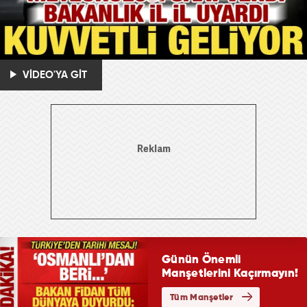
VİDEO'YA GİT