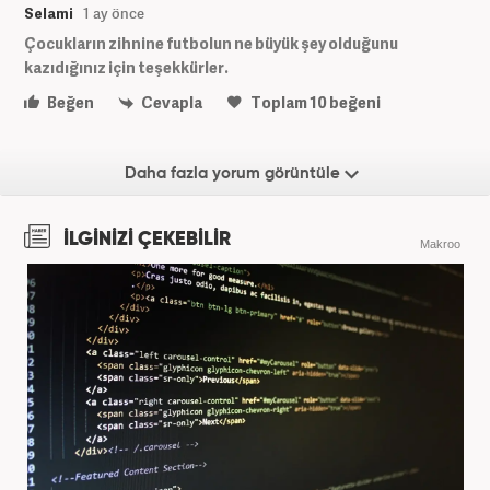
Selami
1 ay önce
Çocukların zihnine futbolun ne büyük şey olduğunu
kazıdığınız için teşekkürler.
Beğen
Cevapla
Toplam
10
beğeni
Daha fazla yorum görüntüle
İLGİNİZİ ÇEKEBİLİR
Makroo