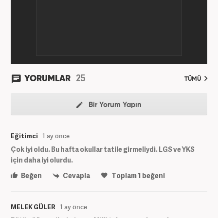
25
YORUMLAR
TÜMÜ
Bir Yorum Yapın
Eğitimci
1 ay önce
Çok iyi oldu. Bu hafta okullar tatile girmeliydi. LGS ve YKS
için daha iyi olurdu.
Beğen
Cevapla
Toplam
1
beğeni
MELEK GÜLER
1 ay önce