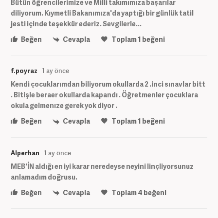
Bütün öğrencilerimize ve Milli takımımıza başarılar
diliyorum. Kıymetli Bakanımıza'da yaptığı bir günlük tatil
jesti içinde teşekkür ederiz. Sevgilerle...
Beğen
Cevapla
Toplam
1
beğeni
f.poyraz
1 ay önce
Kendi çocuklarımdan biliyorum okullarda 2 .inci sınavlar bitt
. Bitişle beraer okullarda kapandı . Öğretmenler çocuklara
okula gelmenıze gerek yok diyor .
Beğen
Cevapla
Toplam
1
beğeni
Alperhan
1 ay önce
MEB'İN aldığı en iyi karar neredeyse neyini linçliyorsunuz
anlamadım doğrusu.
Beğen
Cevapla
Toplam
4
beğeni