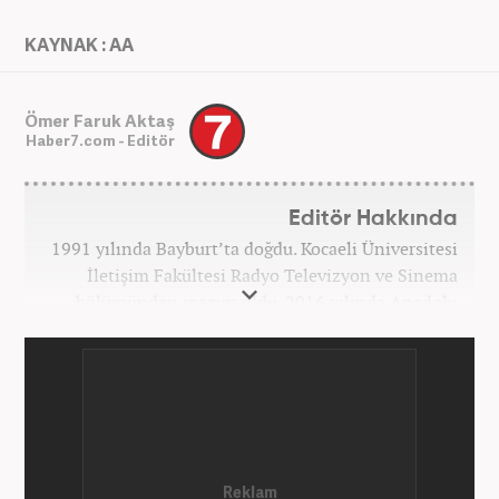
KAYNAK : AA
Ömer Faruk Aktaş
Haber7.com - Editör
Editör Hakkında
1991 yılında Bayburt’ta doğdu. Kocaeli Üniversitesi
İletişim Fakültesi Radyo Televizyon ve Sinema
bölümünden mezun oldu. 2016 yılında Anadolu
Ajansı'nda stajını yaptı. Yeni Şafak ve Akşam
Gazetesi'nde çalıştı. Nisan 2021'den bu yana
Haber7.com'da ‘Gündem Editörü’ olarak görev
yapmaktadır.