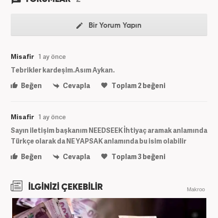
Bir Yorum Yapın
Misafir
1 ay önce
Tebrikler kardeşim.Asım Aykan.
Beğen
Cevapla
Toplam
2
beğeni
Misafir
1 ay önce
Sayın iletişim başkanım NEEDSEEK İhtiyaç aramak anlamında
Türkçe olarak da NE YAPSAK anlamında bu isim olabilir
Beğen
Cevapla
Toplam
3
beğeni
İLGİNİZİ ÇEKEBİLİR
Makroo