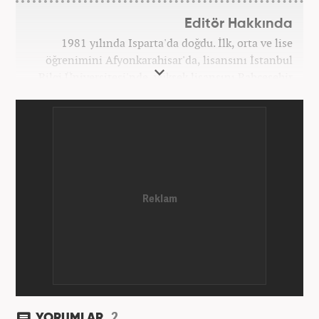
Editör Hakkında
1981 yılında Isparta'da doğdu. İlk, orta ve lise
öğrenimini Afyonkarahisar'da, lisansını İstanbul
Bilgi Üniversitesi'nde, yüksek lisansını Bahçeşehir
Üniversitesi'nde tamamladı. Üniversitenin ardından
bir süre özel sektörde araştırmacı, daha sonra
İstanbul Büyükşehir Belediyesi’nin (İBB) farklı
iştiraklerinde İngilizce öğretmeni, sosyolog ve
idareci olarak çalıştı. İnternet haberciliğine ilk
adımını 2015 yılında Türk Medya’da attı. 2020’de
Haber7’de gece editörlüğüne başladı. Halen
Haber7.com’da haber şefi olarak görev yapmaktadır.
2
YORUMLAR