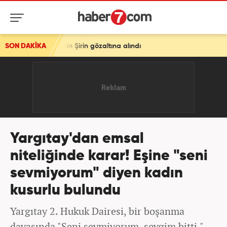
 Şirin gözaltına alındı
SON DAKİKA
Yargıtay'dan emsal
niteliğinde karar! Eşine "seni
sevmiyorum" diyen kadın
kusurlu bulundu
Yargıtay 2. Hukuk Dairesi, bir boşanma
davasında "Seni sevmiyorum, sevgim bitti."