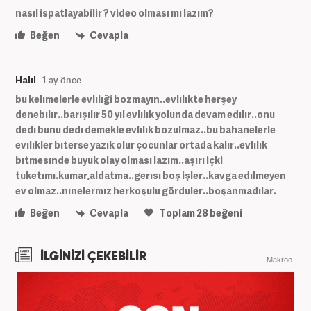
nasıl ispatlayabilir ? video olması mı lazım?
Beğen
Cevapla
Halıl
1 ay önce
bu kelımelerle evlılıği bozmayın..evlılıkte herşey
denebılır..barışılır 50 yıl evlılık yolunda devam edılır..onu
dedı bunu dedı demekle evlılık bozulmaz..bu bahanelerle
evılıkler bıterse yazık olur çocunlar ortada kalır..evlılık
bıtmesınde buyuk olay olması lazım..aşırı içki
tuketımı.kumar,aldatma..gerısı boş işler..kavga edılmeyen
ev olmaz..nınelermız herkoşulu görduler..boşanmadılar.
Beğen
Cevapla
Toplam
28
beğeni
İLGİNİZİ ÇEKEBİLİR
Makroo