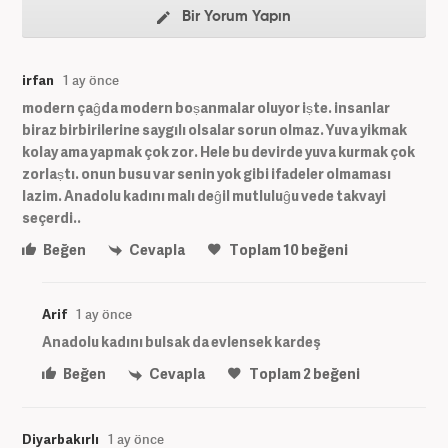
Bir Yorum Yapın
irfan
1 ay önce
modern çaĝda modern boṣanmalar oluyor iṣte. insanlar
biraz birbirilerine saygılı olsalar sorun olmaz. Yuva yikmak
kolay ama yapmak çok zor. Hele bu devirde yuva kurmak çok
zorlaṣtı. onun busu var senin yok gibi ifadeler olmaması
lazim. Anadolu kadını malı deĝil mutluluĝu vede takvayi
seçerdi..
Beğen
Cevapla
Toplam
10
beğeni
Arif
1 ay önce
Anadolu kadını bulsak da evlensek kardeş
Beğen
Cevapla
Toplam
2
beğeni
Diyarbakırlı
1 ay önce