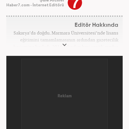
Haber7.com - İnternet Editörü
Editör Hakkında
Sakarya’da doğdu. Marmara Üniversitesi’nde lisans
eğitimini tamamlamasının ardından gazetecilik
kariyerine başladı. 2016 yılından beri çeşitli medya
kuruluşlarında çalıştı. 2025 Haziran ayından
itibaren Haber7’de ‘gündem editörü’ olarak
kariyerini sürdürmekte.