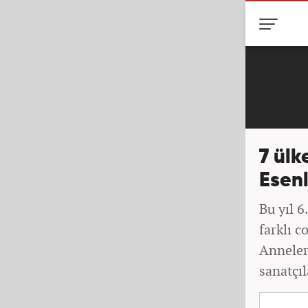
7 ülk
Esenl
Bu yıl 6
farklı c
Anneler 
sanatçıl