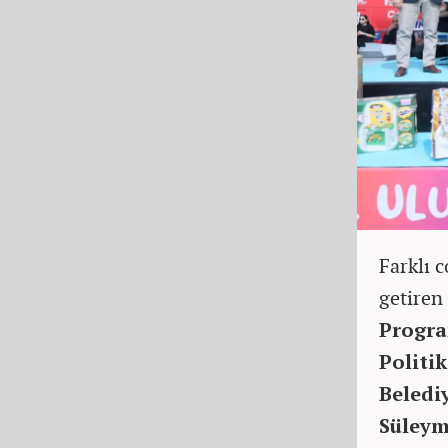
Farklı 
getiren
Progra
Politi
Beledi
Süleym