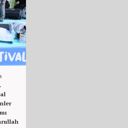
a
.
al
nler
amı
mrullah