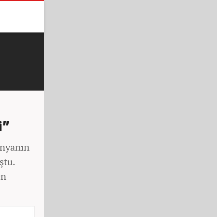
i”
dünyanın
ştu.
en