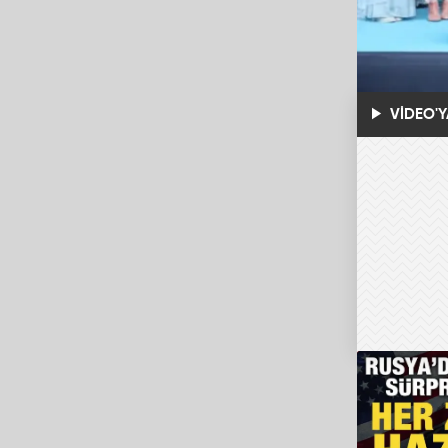
VİDEO'Y