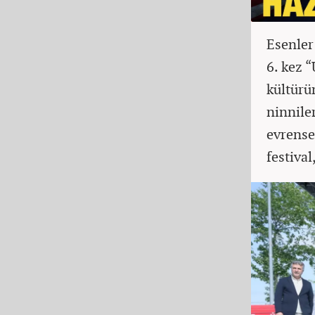
Esenler
6. kez “
kültürü
ninnile
evrense
festiva