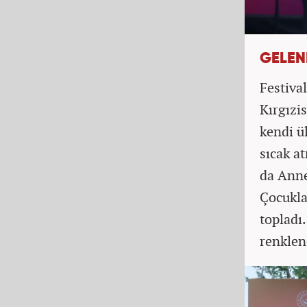
GELEN
Festiva
Kırgızi
kendi ül
sıcak a
da Anne
Çocukla
topladı.
renklen