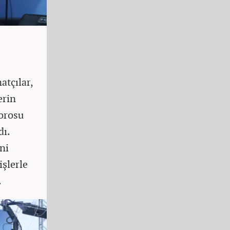
atçılar,
erin
orosu
dı.
ni
işlerle
.