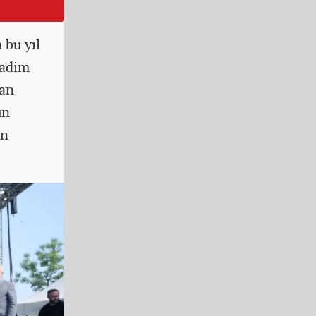
 bu yıl
Kadim
lan
un
an