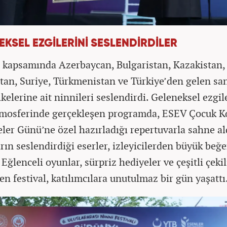
EKSEL EZGİLERİNİ SESLENDİRDİLER
l kapsamında Azerbaycan, Bulgaristan, Kazakistan,
stan, Suriye, Türkmenistan ve Türkiye’den gelen san
kelerine ait ninnileri seslendirdi. Geleneksel ezgil
tmosferinde gerçekleşen programda, ESEV Çocuk K
ler Günü’ne özel hazırladığı repertuvarla sahne al
rın seslendirdiği eserler, izleyicilerden büyük beğe
 Eğlenceli oyunlar, sürpriz hediyeler ve çeşitli çekil
en festival, katılımcılara unutulmaz bir gün yaşattı