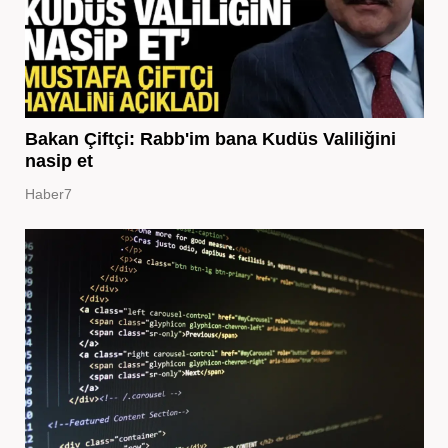
Bakan Çiftçi: Rabb'im bana Kudüs Valiliğini
nasip et
Haber7