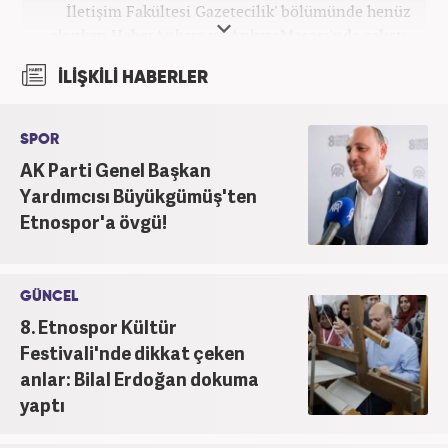
İletişim Fakültesi Gazetecilik' bölümünde henüz
okurken HaberAnkara ve AnkaraMasası'nda çalıştı.
2022 yılındaki mezuniyetinin ardından Beyaz TV'de
İLİŞKİLİ HABERLER
'Haber Editörü' pozisyonunda görev aldı. 2024
yılının Şubat ayından itibaren Haber7'deki Gündem
Editörü kariyerine devam etmektedir.
SPOR
AK Parti Genel Başkan
Yardımcısı Büyükgümüş'ten
Etnospor'a övgü!
GÜNCEL
8. Etnospor Kültür
Festivali'nde dikkat çeken
anlar: Bilal Erdoğan dokuma
yaptı