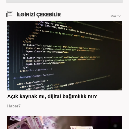
İLGİNİZİ ÇEKEBİLİR
Makroo
Açık kaynak mı, dijital bağımlılık mı?
Haber7