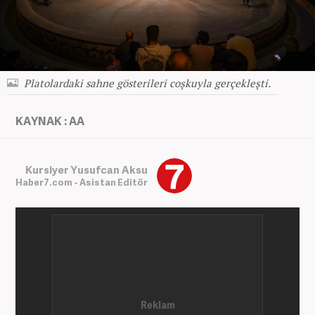
Platolardaki sahne gösterileri coşkuyla gerçekleşti.
KAYNAK : AA
Kursiyer Yusufcan Aksu
Haber7.com - Asistan Editör