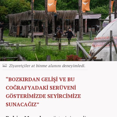
Ziyaretçiler at binme alanını deneyimledi.
“BOZKIRDAN GELİŞİ VE BU
COĞRAFYADAKİ SERÜVENİ
GÖSTERİMİZDE SEYİRCİMİZE
SUNACAĞIZ”