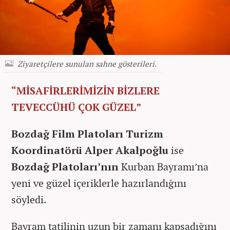
Ziyaretçilere sunulan sahne gösterileri.
“MİSAFİRLERİMİZİN BİZLERE
TEVECCÜHÜ ÇOK GÜZEL”
Bozdağ Film Platoları Turizm
Koordinatörü Alper Akalpoğlu
ise
Bozdağ Platoları’nın
Kurban Bayramı’na
yeni ve güzel içeriklerle hazırlandığını
söyledi.
Bayram tatilinin uzun bir zamanı kapsadığını