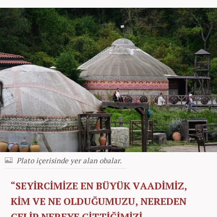
Plato içerisinde yer alan obalar.
“SEYİRCİMİZE EN BÜYÜK VAADİMİZ,
KİM VE NE OLDUĞUMUZU, NEREDEN
GELİP NEREYE GİTTİĞİMİZİ