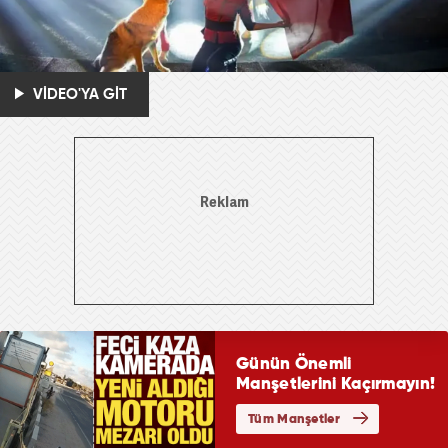
VİDEO'YA GİT