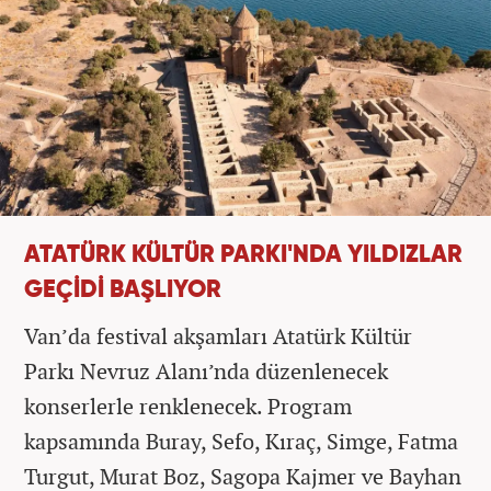
ATATÜRK KÜLTÜR PARKI'NDA YILDIZLAR
GEÇİDİ BAŞLIYOR
Van’da festival akşamları Atatürk Kültür
Parkı Nevruz Alanı’nda düzenlenecek
konserlerle renklenecek. Program
kapsamında Buray, Sefo, Kıraç, Simge, Fatma
Turgut, Murat Boz, Sagopa Kajmer ve Bayhan