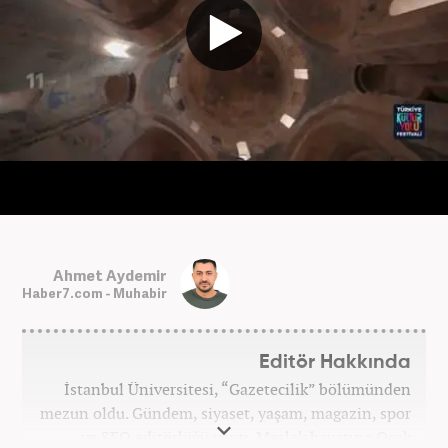
Ahmet Aydemir
Haber7.com - Muhabir
Editör Hakkında
İstanbul Üniversitesi, “Gazetecilik” bölümünden
mezun oldu. Gündem, siyaset, yaşam, magazin, spor
ve SEO editörlüğü yaptı. Meslek hayatına Ocak