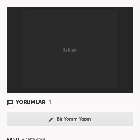
2024’ten beri Haber7’de devam ediyor.
1
YORUMLAR
Bir Yorum Yapın
VANLI
4 hafta önce