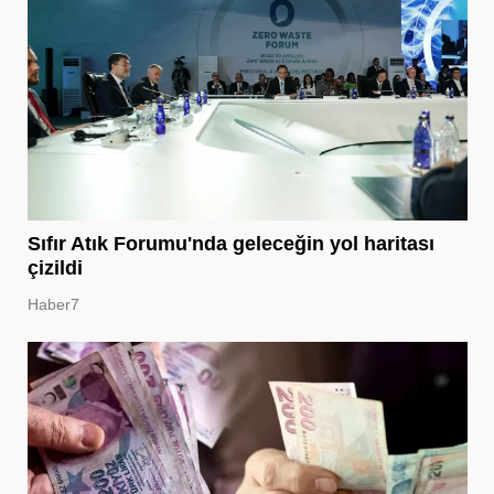
Sıfır Atık Forumu'nda geleceğin yol haritası
çizildi
Haber7