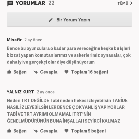
22
YORUMLAR
TÜMÜ
Bir Yorum Yapın
Misafir
2 ay önce
Bence bu oyunculara o kadar para vereceğine keşke bu işleri
bizzat yapan komutanlarımız ve askerlerimiz oynasalar, çok
daha iyi ve gerçekçi olur diye düşünüyorum
Beğen
Cevapla
Toplam
16
beğeni
YALNIZ KURT
2 ay önce
Neden TRT DEĞİLDE Tabi neden hekes izleyebilsin TABİDE
NASIL İZLEYEBİLSİN LER BENCE ÇOK YANLİŞ YAPIYORLAR
TABİ VE TRT AYRIMI OLMAMALI TRT'NİN
ĞENELMÜDÜRÜNÜN BUNA İNŞALLAH SEYİRCİ KALMAZ
Beğen
Cevapla
Toplam
9
beğeni