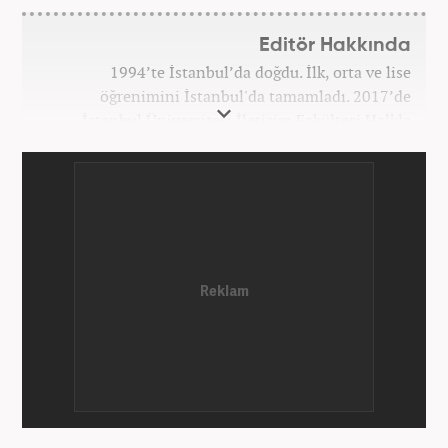
Editör Hakkında
1994’te İstanbul’da doğdu. İlk, orta ve lise
öğrenimini İstanbul'da tamamladı. 2017’de
İstanbul Üniversitesi İletişim Fakültesi Halkla
İlişkiler ve Tanıtım bölümünden mezun oldu.
2017’den beri Kanal7 Medya Grubu’na bağlı
Haber7.com bünyesinde mesleki hayatına devam
etmektedir.