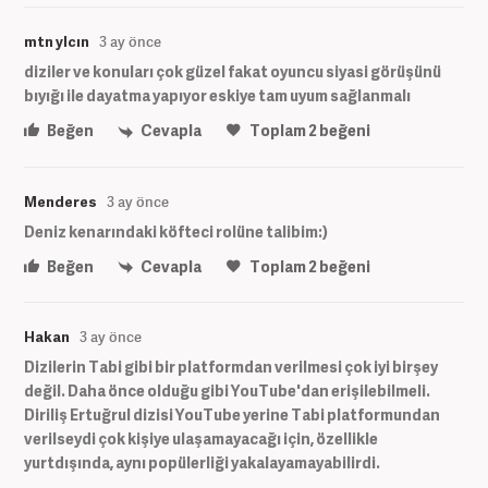
mtn ylcın
3 ay önce
diziler ve konuları çok güzel fakat oyuncu siyasi görüşünü
bıyığı ile dayatma yapıyor eskiye tam uyum sağlanmalı
Beğen
Cevapla
Toplam
2
beğeni
Menderes
3 ay önce
Deniz kenarındaki köfteci rolüne talibim:)
Beğen
Cevapla
Toplam
2
beğeni
Hakan
3 ay önce
Dizilerin Tabi gibi bir platformdan verilmesi çok iyi birşey
değil. Daha önce olduğu gibi YouTube'dan erişilebilmeli.
Diriliş Ertuğrul dizisi YouTube yerine Tabi platformundan
verilseydi çok kişiye ulaşamayacağı için, özellikle
yurtdışında, aynı popülerliği yakalayamayabilirdi.