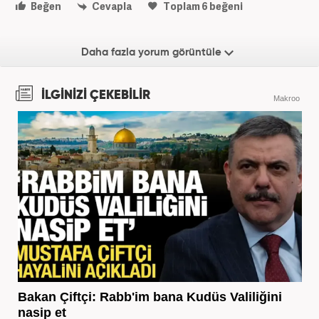
Beğen
Cevapla
Toplam
6
beğeni
Daha fazla yorum görüntüle
İLGİNİZİ ÇEKEBİLİR
Makroo
Bakan Çiftçi: Rabb'im bana Kudüs Valiliğini
nasip et