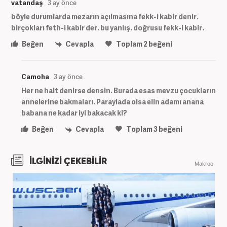
vatandaş
3 ay önce
böyle durumlarda mezarın açılmasına fekk-i kabir denir.
birçokları feth-i kabir der. bu yanlış. doğrusu fekk-i kabir.
Beğen
Cevapla
Toplam
2
beğeni
Camoha
3 ay önce
Her ne halt denirse densin. Burada esas mevzu çocukların
annelerine bakmaları. Paraylada olsa elin adamı anana
babana ne kadar iyi bakacak ki?
Beğen
Cevapla
Toplam
3
beğeni
İLGİNİZİ ÇEKEBİLİR
Makroo