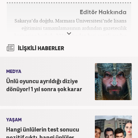
Editör Hakkında
Sakarya’da doğdu. Marmara Üniversitesi’nde lisans
eğitimini tamamlamasının ardından gazetecilik
kariyerine başladı. 2016 yılından beri çeşitli medya
kuruluşlarında çalıştı. 2025 Haziran ayından
İLİŞKİLİ HABERLER
itibaren Haber7’de ‘gündem editörü’ olarak
kariyerini sürdürmekte.
MEDYA
Ünlü oyuncu ayrıldığı diziye
dönüyor! 1 yıl sonra şok karar
YAŞAM
Hangi ünlülerin test sonucu
pozitif çıktı, hangi ünlüler