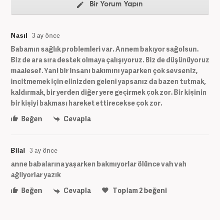
Bir Yorum Yapın
Nasıl
3 ay önce
Babamın sağlık problemleri var. Annem bakıyor sağolsun.
Biz de ara sıra destek olmaya çalışıyoruz. Biz de düşünüyoruz
maalesef. Yani bir insanı bakımını yaparken çok sevseniz,
incitmemek için elinizden geleni yapsanız da bazen tutmak,
kaldırmak, bir yerden diğer yere geçirmek çok zor. Bir kişinin
bir kişiyi bakması hareket ettirecekse çok zor.
Beğen
Cevapla
Bilal
3 ay önce
anne babalarına yaşarken bakmıyorlar ölünce vah vah
ağliyorlar yazık
Beğen
Cevapla
Toplam
2
beğeni