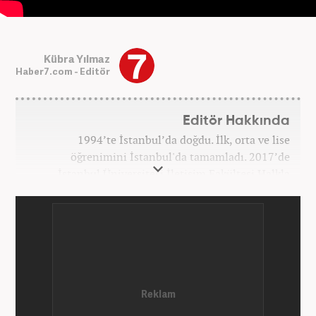
Kübra Yılmaz
Haber7.com - Editör
Editör Hakkında
1994’te İstanbul’da doğdu. İlk, orta ve lise
öğrenimini İstanbul'da tamamladı. 2017’de
İstanbul Üniversitesi İletişim Fakültesi Halkla
İlişkiler ve Tanıtım bölümünden mezun oldu.
2017’den beri Kanal7 Medya Grubu’na bağlı
Haber7.com bünyesinde mesleki hayatına devam
etmektedir.