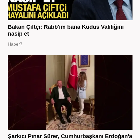
Bakan Çiftçi: Rabb'im bana Kudüs Valiliğini
nasip et
Haber7
Şarkıcı Pınar Sürer, Cumhurbaşkanı Erdoğan'a