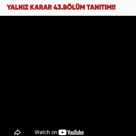
YALNIZ KARAR 43.BÖLÜM TANITIMI!