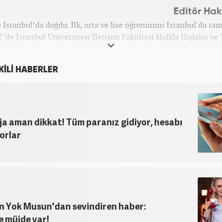
Editör Ha
 İstanbul’da doğdu. İlk, orta ve lise öğrenimini İstanbul'da ta
’de İstanbul Üniversitesi İletişim Fakültesi Halkla İlişkiler ve
bölümünden mezun oldu. 2017’den beri Kanal7 Medya Grubu’n
Haber7.com bünyesinde mesleki hayatına devam etme
KİLİ HABERLER
a aman dikkat! Tüm paranız gidiyor, hesabı
orlar
ın Yok Musun'dan sevindiren haber:
e müjde var!