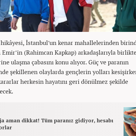
 hikâyesi, İstanbul’un kenar mahallelerinden birin
 Emir’in (Rahimcan Kapkap) arkadaşlarıyla birlikt
rine ulaşma çabasını konu alıyor. Güç ve paranın
nde şekillenen olaylarda gençlerin yolları kesişirke
kararlar herkesin hayatını geri dönülmez şekilde
recek.
ja aman dikkat! Tüm paranız gidiyor, hesabı
orlar