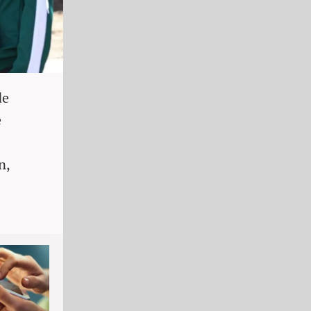
de
e
n,