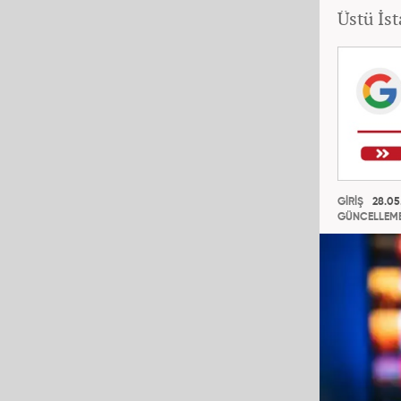
Üstü İst
GİRİŞ
28.05
GÜNCELLEM