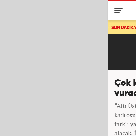
İspanya'dan son dakika İtalya kararı! Krizi fırsat bil
SON DAKİKA
Çok 
vurac
“Altı Üs
kadrosu
farklı y
alacak. 