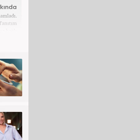
kkında
mamladı.
 Tanıtım
a bağlı
ktedir.