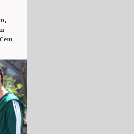
n,
in
 Cem