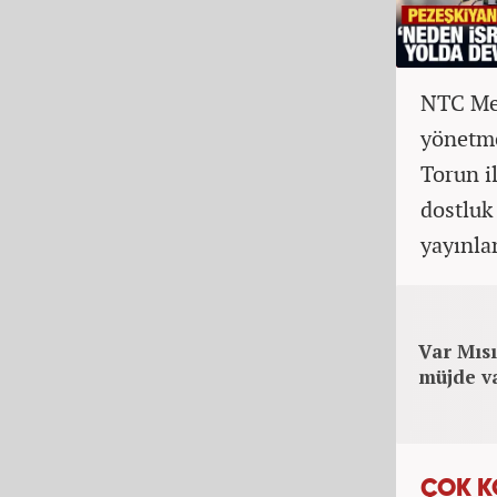
NTC Med
yönetme
Torun il
dostluk 
yayınla
Var Mısı
müjde v
ÇOK K