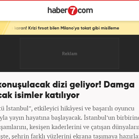
en Milano'ya tokat gibi misilleme
konuşulacak dizi geliyor! Damga
ak isimler katılıyor
tü İstanbul”, etkileyici hikâyesi ve başarılı oyuncu
yla yayın hayatına başlayacak. İstanbul’un birbiri
aşamlarını, kesişen kaderlerini ve çatışan dünyalar
İşte, şehrin farklı yüzlerini ekrana taşımaya hazırl