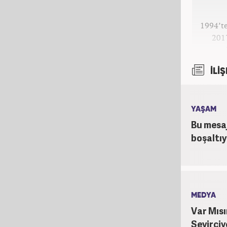
1994’te
2017
İLİŞ
YAŞAM
Bu mesaj
boşaltıy
MEDYA
Var Mıs
Seyirciy