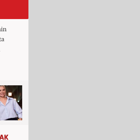
nin
ta
,
CAK