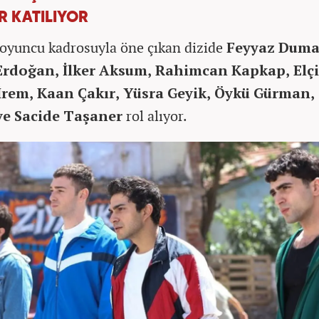
R KATILIYOR
oyuncu kadrosuyla öne çıkan dizide
Feyyaz Duma
Erdoğan, İlker Aksum, Rahimcan Kapkap, Elç
İrem, Kaan Çakır, Yüsra Geyik, Öykü Gürman,
ve Sacide Taşaner
rol alıyor.