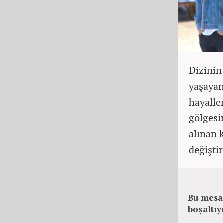
Dizinin
yaşayan
hayalle
gölgesi
alınan 
değişti
Bu mesa
boşaltıy