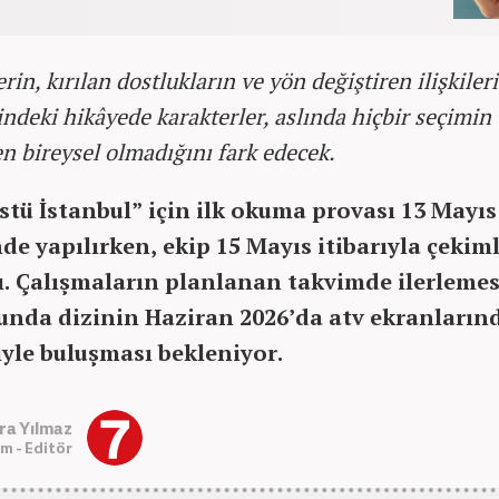
rin, kırılan dostlukların ve yön değiştiren ilişkiler
ndeki hikâyede karakterler, aslında hiçbir seçimin
 bireysel olmadığını fark edecek.
Üstü İstanbul” için ilk okuma provası 13 Mayıs
de yapılırken, ekip 15 Mayıs itibarıyla çekim
ı. Çalışmaların planlanan takvimde ilerlemes
nda dizinin Haziran 2026’da atv ekranların
iyle buluşması bekleniyor.
ra Yılmaz
m - Editör