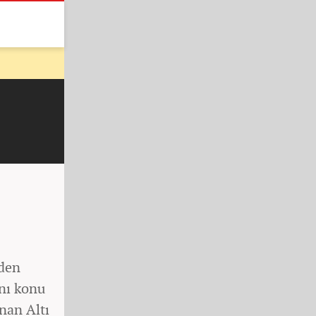
nden
ını konu
anan Altı