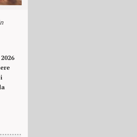
in
 2026
lere
i
da