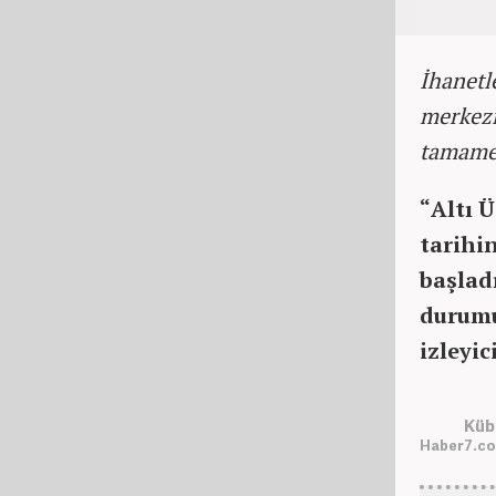
İhanetle
merkezi
tamamen
“Altı 
tarihin
başlad
durumu
izleyic
Küb
Haber7.co