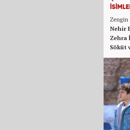
İSİMLE
Zengin 
Nehir 
Zehra 
Söküt 