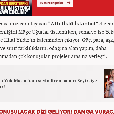
ya imzasını taşıyan
“Altı Üstü İstanbul”
dizisi
nliğini Müge Uğurlar üstlenirken, senaryo ise Yek
e Hilal Yıldız’ın kaleminden çıkıyor. Güç, para, aşk
ve sınıf farklılıklarını odağına alan yapım, daha
nmadan çok konuşulan projeler arasına yerleşti.
n Yok Musun'dan sevindiren haber: Seyirciye
ar!
ONUŞULACAK DİZİ GELİYOR! DAMGA VURA