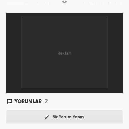
Coğrafya bölümünde tamamladı. 2008 yılında
Haber7.com'da gazetecilik mesleğine ilk adımını
attı. 15 yıllık profesyonel editörlük kariyerinde tüm
kategorilerde görev yaptı. Meslek hayatına
Haber7.com'da 'Güncel/Siyaset Sorumlu Editörü'
olarak devam etmektedir.
2
YORUMLAR
Bir Yorum Yapın