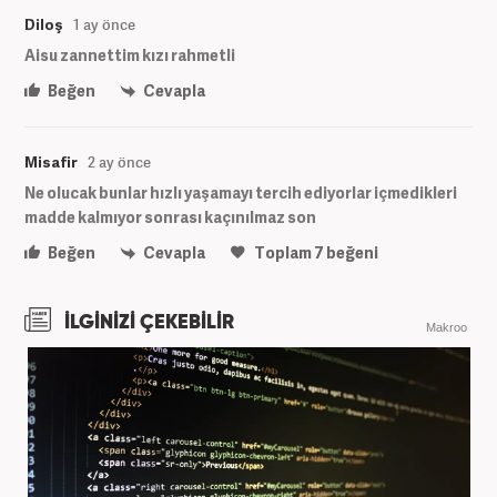
Diloş
1 ay önce
Aisu zannettim kızı rahmetli
Beğen
Cevapla
Misafir
2 ay önce
Ne olucak bunlar hızlı yaşamayı tercih ediyorlar içmedikleri
madde kalmıyor sonrası kaçınılmaz son
Beğen
Cevapla
Toplam
7
beğeni
İLGİNİZİ ÇEKEBİLİR
Makroo