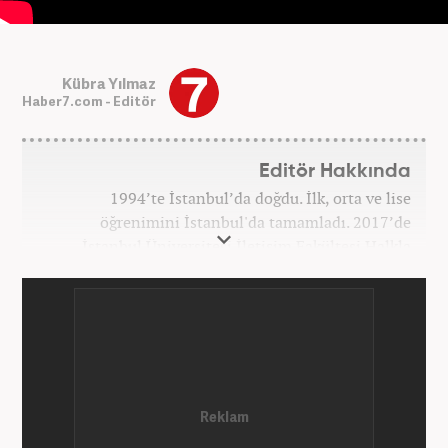
Kübra Yılmaz
Haber7.com - Editör
Editör Hakkında
1994’te İstanbul’da doğdu. İlk, orta ve lise
öğrenimini İstanbul'da tamamladı. 2017’de
İstanbul Üniversitesi İletişim Fakültesi Halkla
İlişkiler ve Tanıtım bölümünden mezun oldu.
2017’den beri Kanal7 Medya Grubu’na bağlı
Haber7.com bünyesinde mesleki hayatına devam
etmektedir.