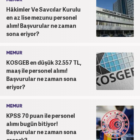
Hâkimler Ve Savcılar Kurulu
en az lise mezunu personel
alım! Başvurular ne zaman
sona eriyor?
MEMUR
KOSGEB en düşük 32.557 TL,
maaş ile personel alımı!
Başvurular ne zaman sona
eriyor?
MEMUR
KPSS 70 puan ile personel
alımı bugün bitiyor!
Başvurular ne zaman sona
erecek?