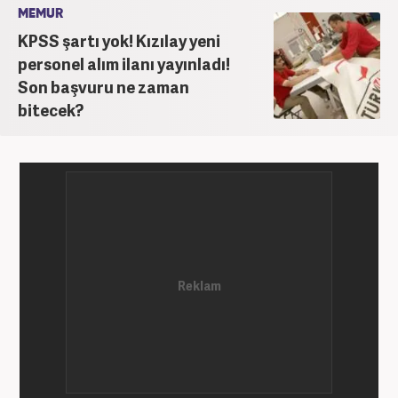
MEMUR
KPSS şartı yok! Kızılay yeni
personel alım ilanı yayınladı!
Son başvuru ne zaman
bitecek?