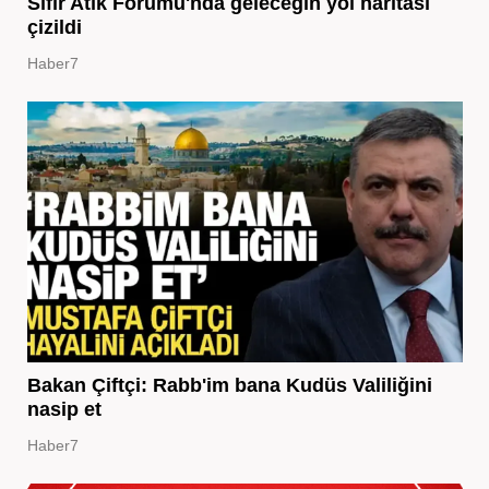
Sıfır Atık Forumu'nda geleceğin yol haritası
çizildi
Haber7
Bakan Çiftçi: Rabb'im bana Kudüs Valiliğini
nasip et
Haber7