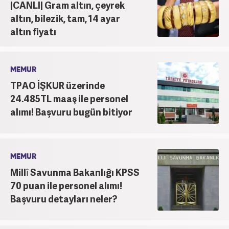
|CANLI| Gram altın, çeyrek
altın, bilezik, tam, 14 ayar
altın fiyatı
MEMUR
TPAO İŞKUR üzerinde
24.485TL maaş ile personel
alımı! Başvuru bugün bitiyor
MEMUR
Millî Savunma Bakanlığı KPSS
70 puan ile personel alımı!
Başvuru detayları neler?